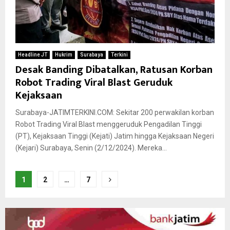
Headline JT
Hukrim
Surabaya
Terkini
Desak Banding Dibatalkan, Ratusan Korban
Robot Trading Viral Blast Geruduk
Kejaksaan
Surabaya-JATIMTERKINI.COM: Sekitar 200 perwakilan korban
Robot Trading Viral Blast menggeruduk Pengadilan Tinggi
(PT), Kejaksaan Tinggi (Kejati) Jatim hingga Kejaksaan Negeri
(Kejari) Surabaya, Senin (2/12/2024). Mereka...
Paginasi
1
2
…
7
pos