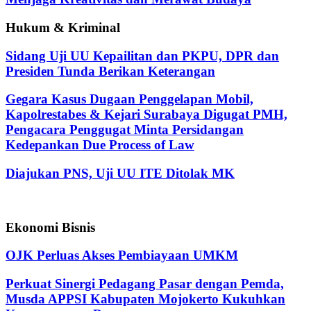
Hukum & Kriminal
Sidang Uji UU Kepailitan dan PKPU, DPR dan
Presiden Tunda Berikan Keterangan
Gegara Kasus Dugaan Penggelapan Mobil,
Kapolrestabes & Kejari Surabaya Digugat PMH,
Pengacara Penggugat Minta Persidangan
Kedepankan Due Process of Law
Diajukan PNS, Uji UU ITE Ditolak MK
Ekonomi Bisnis
OJK Perluas Akses Pembiayaan UMKM
Perkuat Sinergi Pedagang Pasar dengan Pemda,
Musda APPSI Kabupaten Mojokerto Kukuhkan