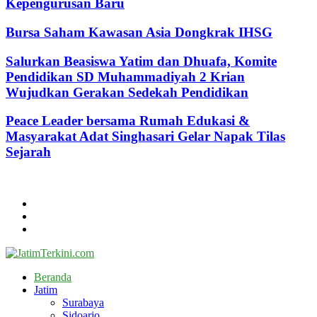
Kepengurusan Baru
Bursa Saham Kawasan Asia Dongkrak IHSG
Salurkan Beasiswa Yatim dan Dhuafa, Komite
Pendidikan SD Muhammadiyah 2 Krian
Wujudkan Gerakan Sedekah Pendidikan
Peace Leader bersama Rumah Edukasi &
Masyarakat Adat Singhasari Gelar Napak Tilas
Sejarah
@2024 - jatimterkini.com.
Beranda
Redaksi
Kontak
Facebook
Twitter
Youtube
Beranda
Jatim
Surabaya
Sidoarjo