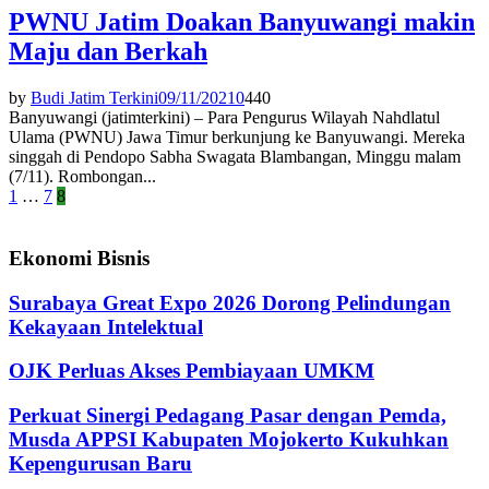
PWNU Jatim Doakan Banyuwangi makin
Maju dan Berkah
by
Budi Jatim Terkini
09/11/2021
0
440
Banyuwangi (jatimterkini) – Para Pengurus Wilayah Nahdlatul
Ulama (PWNU) Jawa Timur berkunjung ke Banyuwangi. Mereka
singgah di Pendopo Sabha Swagata Blambangan, Minggu malam
(7/11). Rombongan...
Paginasi
1
…
7
8
pos
Ekonomi Bisnis
Surabaya Great Expo 2026 Dorong Pelindungan
Kekayaan Intelektual
OJK Perluas Akses Pembiayaan UMKM
Perkuat Sinergi Pedagang Pasar dengan Pemda,
Musda APPSI Kabupaten Mojokerto Kukuhkan
Kepengurusan Baru