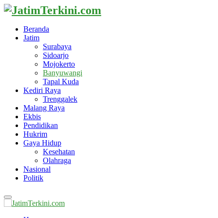
Beranda
Jatim
Surabaya
Sidoarjo
Mojokerto
Banyuwangi
Tapal Kuda
Kediri Raya
Trenggalek
Malang Raya
Ekbis
Pendidikan
Hukrim
Gaya Hidup
Kesehatan
Olahraga
Nasional
Politik
Primary
Menu