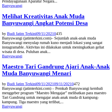
Pendayagunaan Aparatur Negara...
Banyuwangi
Melihat Kreativitas Anak Muda
Banyuwangi Angkat Potensi Desa
by
Budi Jatim Terkini
09/11/2021
0
435
Banyuwangi (jatimterkini.com)– Sejumlah anak-anak muda
Banyuwangi menyulap rumah kuno menjadi lokasi yang sangat
instagramable. Aktivitas ini dilakukan untuk meningkatkan geliat
wisata di desa. Puluhan anak...
Banyuwangi
Maestro Tari Gandrung Ajari Anak-Anak
Muda Banyuwangi Menari
by
Budi Jatim Terkini
09/11/2021
09/11/2021
0
472
Banyuwangi (jatimterkini.com) – Pemkab Banyuwangi kembali
menggeber program “Maestro Mengajar” melibatkan para maestro
Tari Gandrung untuk mengajar anak-anak muda di kampung-
kampung. Tiga maestro yang terlibat,...
Banyuwangi