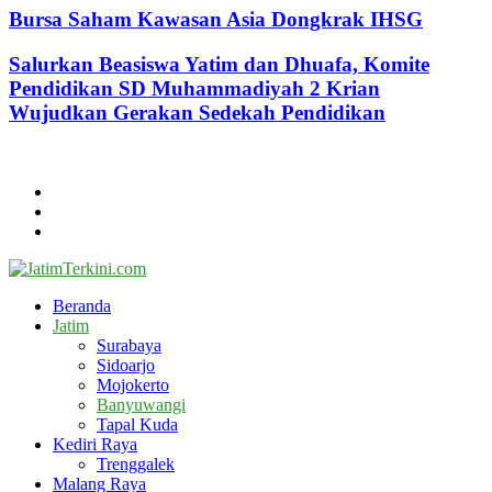
Bursa Saham Kawasan Asia Dongkrak IHSG
Salurkan Beasiswa Yatim dan Dhuafa, Komite
Pendidikan SD Muhammadiyah 2 Krian
Wujudkan Gerakan Sedekah Pendidikan
@2024 - jatimterkini.com.
Beranda
Redaksi
Kontak
Facebook
Twitter
Youtube
Beranda
Jatim
Surabaya
Sidoarjo
Mojokerto
Banyuwangi
Tapal Kuda
Kediri Raya
Trenggalek
Malang Raya