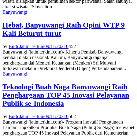
wisata disiapkan untuk pemulihan sektor pariwisata. Salah satunya,
atraksi wisata “Staycation...
Banyuwangi
Hebat, Banyuwangi Raih Opini WTP 9
Kali Beturut-turut
by
Budi Jatim Terkini
09/11/2021
0
452
Banyuwangi (jatimterkini.com)- Kinerja Pemkab Banyuwangi
kembali diakui nasional. Kali ini, Banyuwangi diganjar
penghargaan dai Menteri Keuangan (Menkeu) Sri Mulyani
Indrawati melalui Direktorat Jenderal (Ditjen) Perbendaharaan...
Banyuwangi
Teknologi Buah Naga Banyuwangi Raih
Penghargaan TOP 45 Inovasi Pelayanan
Publik se-Indonesia
by
Budi Jatim Terkini
09/11/2021
0
562
Banyuwangi (jatimterkini.com)- Program inovatif Penggunaan
Lampu Tingkatkan Produksi Buah Naga (Puting Si Naga) menyabet
penghargaan TOP 45 Inovasi Pelayanan Publik dari Kementerian