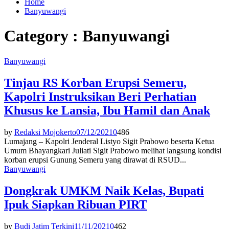
Home
Banyuwangi
Category : Banyuwangi
Banyuwangi
Tinjau RS Korban Erupsi Semeru,
Kapolri Instruksikan Beri Perhatian
Khusus ke Lansia, Ibu Hamil dan Anak
by
Redaksi Mojokerto
07/12/2021
0
486
Lumajang – Kapolri Jenderal Listyo Sigit Prabowo beserta Ketua
Umum Bhayangkari Juliati Sigit Prabowo melihat langsung kondisi
korban erupsi Gunung Semeru yang dirawat di RSUD...
Banyuwangi
Dongkrak UMKM Naik Kelas, Bupati
Ipuk Siapkan Ribuan PIRT
by
Budi Jatim Terkini
11/11/2021
0
462