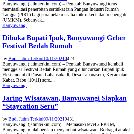
Banyuwangi (jatimterkini.com) – Pemkab Banyuwangi terus
memfasilitasi penerbitan sertitikat izin Pangan Industri Rumah
Tangga (PIRT) bagi para pelaku usaha mikro kecil dan menengah
(UMKM). Sebanyak...
Banyuwangi
Dibuka Bupati Ipuk, Banyuwangi Geber
Festival Bedah Rumah
by
Budi Jatim Terkini
10/11/2021
0
423
Banyuwangi (jatimterkini.com) – Pemkab Banyuwangi kembali
menggelar Festival Bedah Rumah yang diluncurkan Bupati Ipuk
Fiestiandani di Dusun Labansukadi, Desa Labanasem, Kecamatan
Kabat, Rabu (10/11) sore....
Banyuwangi
Jaring Wisatawan, Banyuwangi Siapkan
“Staycation Seru”
by
Budi Jatim Terkini
09/11/2021
0
431
Banyuwangi (jatimterkini.com) – Memasuki level 2 PPKM,
Banyuwangi mulai bersiap menyambut wisatawan. Berbagai atraksi