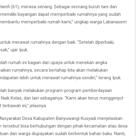
nifi (61), merasa senang. Sebagai seorang buruh tani dan
tak memiliki bayangan dapat memperbaiki rumahnya yang sudah
h membantu memperbaiki rumah kami,” ungkap warga Labanasem
 untuk merawat rumahnya dengan baik. “Setelah diperbaiki,
ak,” ujar Ipuk.
ah rumah ini bagian dari upaya untuk menekan angka
saikan rumahnya, secara bertahap kita akan melakukan
apatan lebih untuk merawat rumahnya sendiri,” terang Ipuk.
i telah banyak melakukan program-program pemberdayaan
 Naik Kelas, dan lain sebagainya. “Kami akan terus menggenjot
erbawah ini,” jelasnya.
Masyarakat Desa Kabupaten Banyuwangi Kusyadi menjelaskan
m tersebut bisa berhubungan dengan pihak kecamatan atau desa
uan dari warga diupayakan sudah berbentuk bahan baku. Nanti,