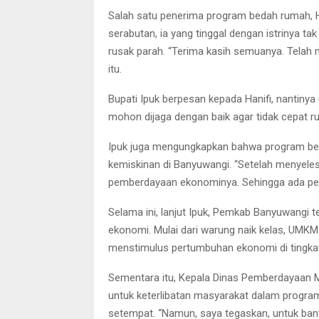
Salah satu penerima program bedah rumah, Ha
serabutan, ia yang tinggal dengan istrinya 
rusak parah. “Terima kasih semuanya. Tela
itu.
Bupati Ipuk berpesan kepada Hanifi, nantinya
mohon dijaga dengan baik agar tidak cepat rus
Ipuk juga mengungkapkan bahwa program bed
kemiskinan di Banyuwangi. “Setelah menyele
pemberdayaan ekonominya. Sehingga ada pend
Selama ini, lanjut Ipuk, Pemkab Banyuwang
ekonomi. Mulai dari warung naik kelas, UMKM
menstimulus pertumbuhan ekonomi di tingkat t
Sementara itu, Kepala Dinas Pemberdayaan 
untuk keterlibatan masyarakat dalam progra
setempat. “Namun, saya tegaskan, untuk bant