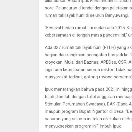
diluncurkan Bupati Ipuk Fiestiandani di Dus
sore. Peluncuran ditandai dengan peletakan b
rumah tak layak huni di seluruh Banyuwangi.
“Festival bedah rumah ini sudah ada 2015. K
kebersamaan di tengah masa pandemi ini,” 
Ada 327 rumah tak layak huni (RTLH) yang a
bagian dari rangkaian peringatan hari jadi 
kroyokan. Mulai dari Baznas, APBDes, CSR, 
ingin ada keterlibatan semua sektor. Tidak 
masyarakat terlibat, gotong royong bersama,”
Ipuk menerangkan bahwa pada 2021 ini hingga
telah dibedah dengan total anggaran mencapai
Stimulan Perumahan Swadaya), DAK (Dana A
maupun program Bupati Ngantor di Desa. “D
sasaran yang selama ini telah dilakukan oleh
menyukseskan program ini,” imbuh Ipuk.