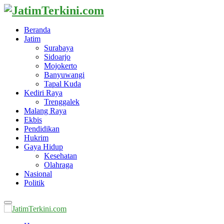
Beranda
Jatim
Surabaya
Sidoarjo
Mojokerto
Banyuwangi
Tapal Kuda
Kediri Raya
Trenggalek
Malang Raya
Ekbis
Pendidikan
Hukrim
Gaya Hidup
Kesehatan
Olahraga
Nasional
Politik
Primary
Menu