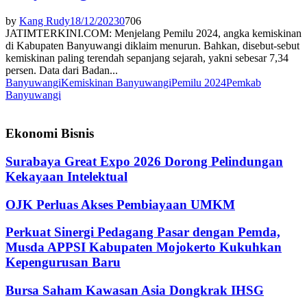
by
Kang Rudy
18/12/2023
0
706
JATIMTERKINI.COM: Menjelang Pemilu 2024, angka kemiskinan
di Kabupaten Banyuwangi diklaim menurun. Bahkan, disebut-sebut
kemiskinan paling terendah sepanjang sejarah, yakni sebesar 7,34
persen. Data dari Badan...
Banyuwangi
Kemiskinan Banyuwangi
Pemilu 2024
Pemkab
Banyuwangi
Ekonomi Bisnis
Surabaya Great Expo 2026 Dorong Pelindungan
Kekayaan Intelektual
OJK Perluas Akses Pembiayaan UMKM
Perkuat Sinergi Pedagang Pasar dengan Pemda,
Musda APPSI Kabupaten Mojokerto Kukuhkan
Kepengurusan Baru
Bursa Saham Kawasan Asia Dongkrak IHSG