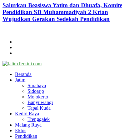
Salurkan Beasiswa Yatim dan Dhuafa, Komite
Pendidikan SD Muhammadiyah 2 Krian
Wujudkan Gerakan Sedekah Pendidikan
@2024 - jatimterkini.com.
Beranda
Redaksi
Kontak
Facebook
Twitter
Youtube
Beranda
Jatim
Surabaya
Sidoarjo
Mojokerto
Banyuwangi
Tapal Kuda
Kediri Raya
Trenggalek
Malang Raya
Ekbis
Pendidikan