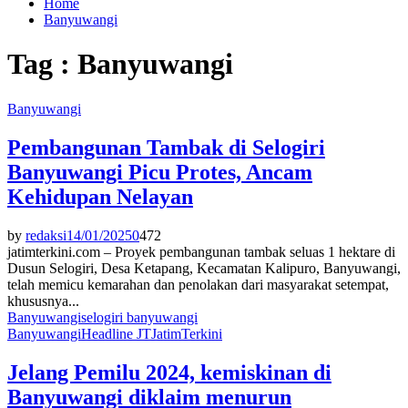
Home
Banyuwangi
Tag : Banyuwangi
Banyuwangi
Pembangunan Tambak di Selogiri
Banyuwangi Picu Protes, Ancam
Kehidupan Nelayan
by
redaksi
14/01/2025
0
472
jatimterkini.com – Proyek pembangunan tambak seluas 1 hektare di
Dusun Selogiri, Desa Ketapang, Kecamatan Kalipuro, Banyuwangi,
telah memicu kemarahan dan penolakan dari masyarakat setempat,
khususnya...
Banyuwangi
selogiri banyuwangi
Banyuwangi
Headline JT
Jatim
Terkini
Jelang Pemilu 2024, kemiskinan di
Banyuwangi diklaim menurun