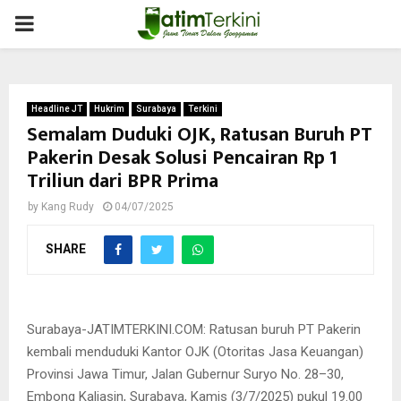
PRIMARY
MENU
Headline JT
Hukrim
Surabaya
Terkini
Semalam Duduki OJK, Ratusan Buruh PT
Pakerin Desak Solusi Pencairan Rp 1
Triliun dari BPR Prima
by
Kang Rudy
04/07/2025
SHARE
Buruh PT Pakerin semalam duduki Kantor OJK. Foto: Ist/Nt
Surabaya-JATIMTERKINI.COM: Ratusan buruh PT Pakerin
kembali menduduki Kantor OJK (Otoritas Jasa Keuangan)
Provinsi Jawa Timur, Jalan Gubernur Suryo No. 28–30,
Embong Kaliasin, Surabaya, Kamis (3/7/2025) pukul 19.00