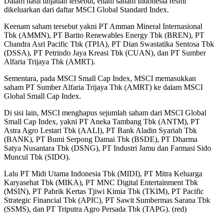
Dalam hasil tinjauan tersebut, enam saham Indonesia resmi
dikeluarkan dari daftar MSCI Global Standard Index.
Keenam saham tersebut yakni PT Amman Mineral Internasional
Tbk (AMMN), PT Barito Renewables Energy Tbk (BREN), PT
Chandra Asri Pacific Tbk (TPIA), PT Dian Swastatika Sentosa Tbk
(DSSA), PT Petrindo Jaya Kreasi Tbk (CUAN), dan PT Sumber
Alfaria Trijaya Tbk (AMRT).
Sementara, pada MSCI Small Cap Index, MSCI memasukkan
saham PT Sumber Alfaria Trijaya Tbk (AMRT) ke dalam MSCI
Global Small Cap Index.
Di sisi lain, MSCI menghapus sejumlah saham dari MSCI Global
Small Cap Index, yakni PT Aneka Tambang Tbk (ANTM), PT
Astra Agro Lestari Tbk (AALI), PT Bank Aladin Syariah Tbk
(BANK), PT Bumi Serpong Damai Tbk (BSDE), PT Dharma
Satya Nusantara Tbk (DSNG), PT Industri Jamu dan Farmasi Sido
Muncul Tbk (SIDO).
Lalu PT Midi Utama Indonesia Tbk (MIDI), PT Mitra Keluarga
Karyasehat Tbk (MIKA), PT MNC Digital Entertainment Tbk
(MSIN), PT Pabrik Kertas Tjiwi Kimia Tbk (TKIM), PT Pacific
Strategic Financial Tbk (APIC), PT Sawit Sumbermas Sarana Tbk
(SSMS), dan PT Triputra Agro Persada Tbk (TAPG). (red)