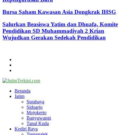
Bursa Saham Kawasan Asia Dongkrak IHSG
Salurkan Beasiswa Yatim dan Dhuafa, Komite
Pendidikan SD Muhammadiyah 2 Krian
Wujudkan Gerakan Sedekah Pendidikan
@2024 - jatimterkini.com.
Beranda
Redaksi
Kontak
Facebook
Twitter
Youtube
Beranda
Jatim
Surabaya
Sidoarjo
Mojokerto
Banyuwangi
Tapal Kuda
Kediri Raya
Trenggalek