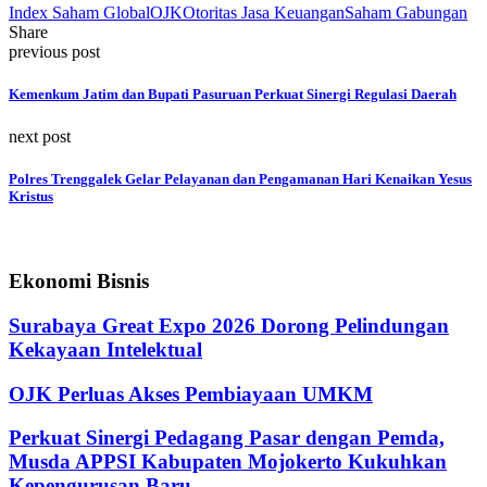
Index Saham Global
OJK
Otoritas Jasa Keuangan
Saham Gabungan
Share
previous post
Kemenkum Jatim dan Bupati Pasuruan Perkuat Sinergi Regulasi Daerah
next post
Polres Trenggalek Gelar Pelayanan dan Pengamanan Hari Kenaikan Yesus
Kristus
Ekonomi Bisnis
Surabaya Great Expo 2026 Dorong Pelindungan
Kekayaan Intelektual
OJK Perluas Akses Pembiayaan UMKM
Perkuat Sinergi Pedagang Pasar dengan Pemda,
Musda APPSI Kabupaten Mojokerto Kukuhkan
Kepengurusan Baru