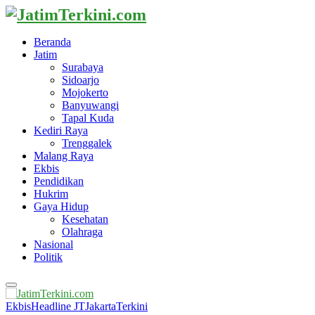
Beranda
Jatim
Surabaya
Sidoarjo
Mojokerto
Banyuwangi
Tapal Kuda
Kediri Raya
Trenggalek
Malang Raya
Ekbis
Pendidikan
Hukrim
Gaya Hidup
Kesehatan
Olahraga
Nasional
Politik
Primary
Menu
Ekbis
Headline JT
Jakarta
Terkini