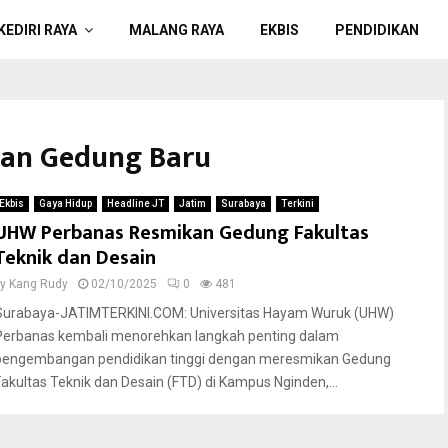
KEDIRI RAYA
MALANG RAYA
EKBIS
PENDIDIKAN
kan Gedung Baru
Ekbis
Gaya Hidup
Headline JT
Jatim
Surabaya
Terkini
UHW Perbanas Resmikan Gedung Fakultas
Teknik dan Desain
by
Kang Rudy
02/10/2025
0
481
Surabaya-JATIMTERKINI.COM: Universitas Hayam Wuruk (UHW)
Perbanas kembali menorehkan langkah penting dalam
pengembangan pendidikan tinggi dengan meresmikan Gedung
Fakultas Teknik dan Desain (FTD) di Kampus Nginden,...