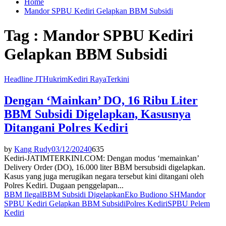
Home
Mandor SPBU Kediri Gelapkan BBM Subsidi
Tag : Mandor SPBU Kediri
Gelapkan BBM Subsidi
Headline JT
Hukrim
Kediri Raya
Terkini
Dengan ‘Mainkan’ DO, 16 Ribu Liter
BBM Subsidi Digelapkan, Kasusnya
Ditangani Polres Kediri
by
Kang Rudy
03/12/2024
0
635
Kediri-JATIMTERKINI.COM: Dengan modus ‘memainkan’
Delivery Order (DO), 16.000 liter BBM bersubsidi digelapkan.
Kasus yang juga merugikan negara tersebut kini ditangani oleh
Polres Kediri. Dugaan penggelapan...
BBM Ilegal
BBM Subsidi Digelapkan
Eko Budiono SH
Mandor
SPBU Kediri Gelapkan BBM Subsidi
Polres Kediri
SPBU Pelem
Kediri