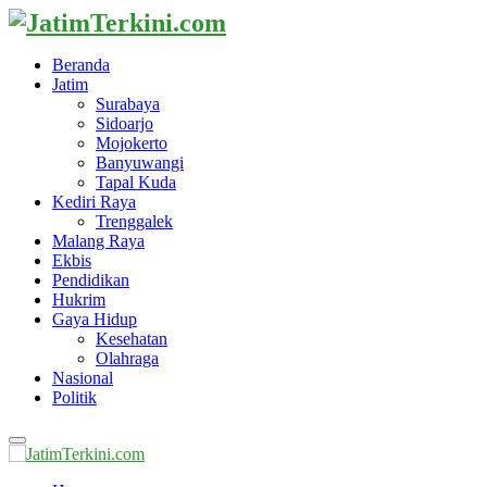
Beranda
Jatim
Surabaya
Sidoarjo
Mojokerto
Banyuwangi
Tapal Kuda
Kediri Raya
Trenggalek
Malang Raya
Ekbis
Pendidikan
Hukrim
Gaya Hidup
Kesehatan
Olahraga
Nasional
Politik
Primary
Menu