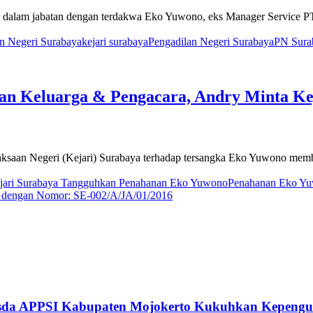
lam jabatan dengan terdakwa Eko Yuwono, eks Manager Service PT 
n Negeri Surabaya
kejari surabaya
Pengadilan Negeri Surabaya
PN Sura
nan Keluarga & Pengacara, Andry Minta K
an Negeri (Kejari) Surabaya terhadap tersangka Eko Yuwono membu
jari Surabaya Tangguhkan Penahanan Eko Yuwono
Penahanan Eko Yu
g dengan Nomor: SE-002/A/JA/01/2016
usda APPSI Kabupaten Mojokerto Kukuhkan Kepengu