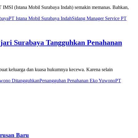
IMSI (Istana Mobil Surabaya Indah) semakin memanas. Bahkan,
baya
PT Istana Mobil Surabaya Indah
Sidang Manager Service PT
ejari Surabaya Tangguhkan Penahanan
at keluarga dan kuasa hukumnya kecewa. Karena selain
wono Ditangguhkan
Penangguhan Penahanan Eko Yuwono
PT
rusan Baru