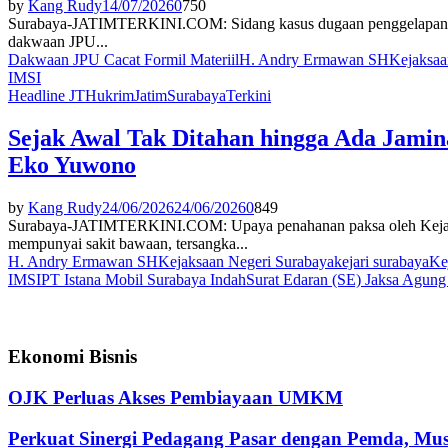
by
Kang Rudy
14/07/2026
0
750
Surabaya-JATIMTERKINI.COM: Sidang kasus dugaan penggelapan da
dakwaan JPU...
Dakwaan JPU Cacat Formil Materiil
H. Andry Ermawan SH
Kejaksaa
IMSI
Headline JT
Hukrim
Jatim
Surabaya
Terkini
Sejak Awal Tak Ditahan hingga Ada Jami
Eko Yuwono
by
Kang Rudy
24/06/2026
24/06/2026
0
849
Surabaya-JATIMTERKINI.COM: Upaya penahanan paksa oleh Kejaksa
mempunyai sakit bawaan, tersangka...
H. Andry Ermawan SH
Kejaksaan Negeri Surabaya
kejari surabaya
Ke
IMSI
PT Istana Mobil Surabaya Indah
Surat Edaran (SE) Jaksa Agun
Ekonomi Bisnis
OJK Perluas Akses Pembiayaan UMKM
Perkuat Sinergi Pedagang Pasar dengan Pemda, M