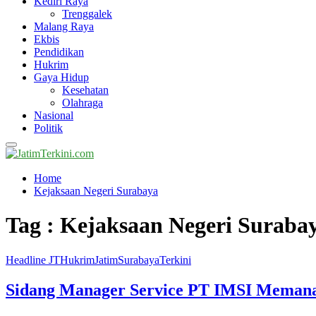
Kediri Raya
Trenggalek
Malang Raya
Ekbis
Pendidikan
Hukrim
Gaya Hidup
Kesehatan
Olahraga
Nasional
Politik
Primary
Menu
Home
Kejaksaan Negeri Surabaya
Tag : Kejaksaan Negeri Suraba
Headline JT
Hukrim
Jatim
Surabaya
Terkini
Sidang Manager Service PT IMSI Memanas