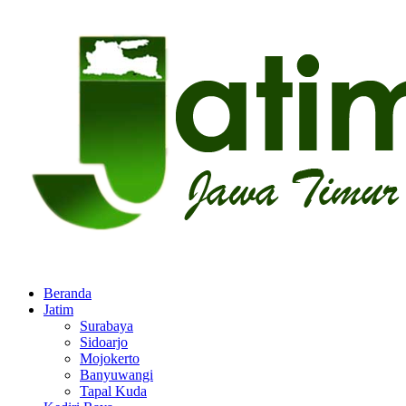
Beranda
Jatim
Surabaya
Sidoarjo
Mojokerto
Banyuwangi
Tapal Kuda