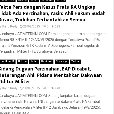
Fakta Persidangan Kasus Pratu RA Ungkap
Tidak Ada Perzinahan, Yasin: Ahli Hukum Sudah
Bicara, Tuduhan Terbantahkan Semua
by
Kang Rudy
20/08/2025
0
623
Surabaya-JATIMTERKINI.COM: Persidangan perkara pidana register
Nomor 98-K/PM.III-12/AD/VII/2025 dengan Terdakwa Pratu RA,
prajurit Yonzipur 4/TK Kodam IV Diponegoro, kembali digelar di
engadilan Militer III-12 Surabaya, Selasa...
Headline JT
Hukrim
Jatim
Nasional
Surabaya
Terkini
Sidang Dugaan Perzinahan, BAP Dicabut,
Keterangan Ahli Pidana Mentahkan Dakwaan
Oditur Militer
by
Kang Rudy
19/08/2025
0
490
Surabaya-JATIMTERKINI.COM: Sidang lanjutan kasus dugaan
perzinahan istri Perwira TNI dengan terdakwa Pratu RA kembali
digelar di Pengadilan Militer III-12 Surabaya, Selasa (19/8/2025).
Namun, selain BAP...