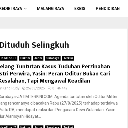
KEDIRI RAYA
MALANG RAYA
EKBIS
PENDIDIKAN
I Dituduh Selingkuh
Headline JT
Hukrim
Jatim
Surabaya
Terkini
Jelang Tuntutan Kasus Tuduhan Perzinahan
Istri Perwira, Yasin: Peran Oditur Bukan Cari
Kesalahan, Tapi Mengawal Keadilan
by
Kang Rudy
25/08/2025
0
442
Surabaya-JATIMTERKINI.COM: Agenda tuntutan oleh Oditur Militer
yang rencananya dibacakan Rabu (27/8/2025) terhadap terdakwa
Pratu RA, mendapat reaksi dari Pengacara Dewi Wulandari, Yasin
Nur Alamsyah Hidayat...
Headline JT
Hukrim
Jatim
Surabaya
Terkini