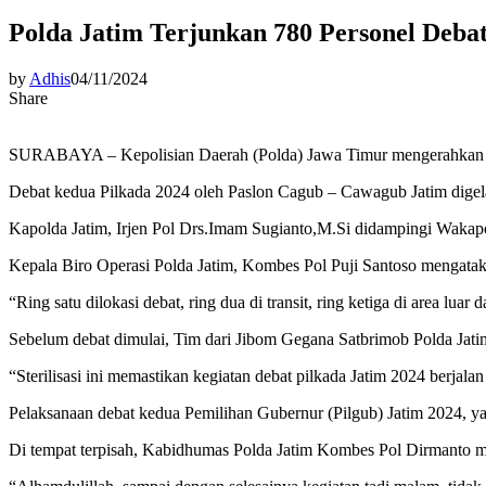
Polda Jatim Terjunkan 780 Personel Deba
by
Adhis
04/11/2024
Share
SURABAYA – Kepolisian Daerah (Polda) Jawa Timur mengerahkan se
Debat kedua Pilkada 2024 oleh Paslon Cagub – Cawagub Jatim digel
Kapolda Jatim, Irjen Pol Drs.Imam Sugianto,M.Si didampingi Wakapol
Kepala Biro Operasi Polda Jatim, Kombes Pol Puji Santoso mengatakan
“Ring satu dilokasi debat, ring dua di transit, ring ketiga di area lu
Sebelum debat dimulai, Tim dari Jibom Gegana Satbrimob Polda Jatim,
“Sterilisasi ini memastikan kegiatan debat pilkada Jatim 2024 berjala
Pelaksanaan debat kedua Pemilihan Gubernur (Pilgub) Jatim 2024, y
Di tempat terpisah, Kabidhumas Polda Jatim Kombes Pol Dirmanto me