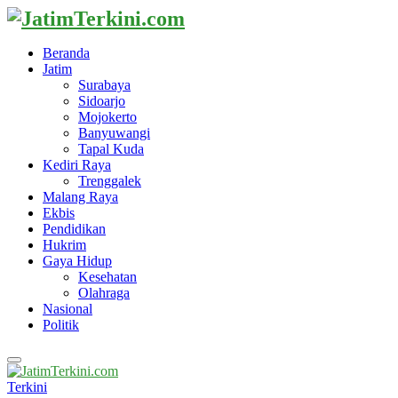
Beranda
Jatim
Surabaya
Sidoarjo
Mojokerto
Banyuwangi
Tapal Kuda
Kediri Raya
Trenggalek
Malang Raya
Ekbis
Pendidikan
Hukrim
Gaya Hidup
Kesehatan
Olahraga
Nasional
Politik
Primary
Menu
Terkini