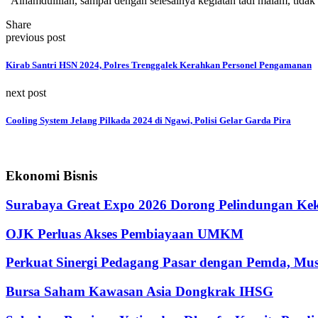
“Alhamdulillah, sampai dengan selesainya kegiatan tadi malam, tida
Share
previous post
Kirab Santri HSN 2024, Polres Trenggalek Kerahkan Personel Pengamanan
next post
Cooling System Jelang Pilkada 2024 di Ngawi, Polisi Gelar Garda Pira
Ekonomi Bisnis
Surabaya Great Expo 2026 Dorong Pelindungan Kek
OJK Perluas Akses Pembiayaan UMKM
Perkuat Sinergi Pedagang Pasar dengan Pemda, M
Bursa Saham Kawasan Asia Dongkrak IHSG