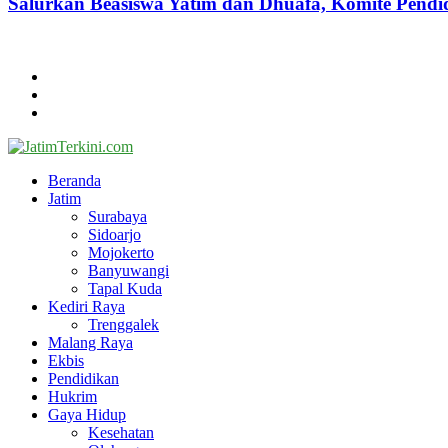
Salurkan Beasiswa Yatim dan Dhuafa, Komite Pen
@2024 - jatimterkini.com.
Beranda
Redaksi
Kontak
Facebook
Twitter
Youtube
Beranda
Jatim
Surabaya
Sidoarjo
Mojokerto
Banyuwangi
Tapal Kuda
Kediri Raya
Trenggalek
Malang Raya
Ekbis
Pendidikan
Hukrim
Gaya Hidup
Kesehatan