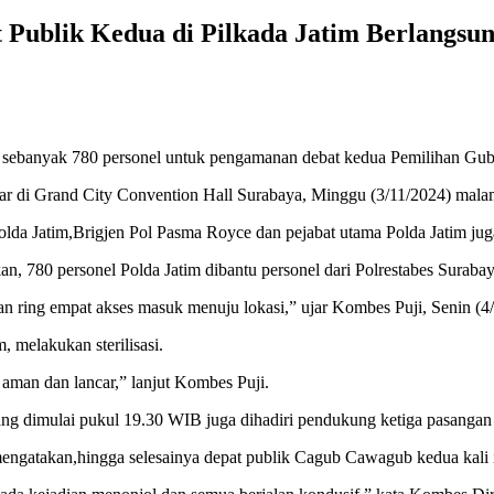
t Publik Kedua di Pilkada Jatim Berlangs
banyak 780 personel untuk pengamanan debat kedua Pemilihan Guber
ar di Grand City Convention Hall Surabaya, Minggu (3/11/2024) mala
da Jatim,Brigjen Pol Pasma Royce dan pejabat utama Polda Jatim juga
, 780 personel Polda Jatim dibantu personel dari Polrestabes Surabay
ar dan ring empat akses masuk menuju lokasi,” ujar Kombes Puji, Senin (4
 melakukan sterilisasi.
n aman dan lancar,” lanjut Kombes Puji.
ang dimulai pukul 19.30 WIB juga dihadiri pendukung ketiga pasangan 
ngatakan,hingga selesainya depat publik Cagub Cawagub kedua kali in