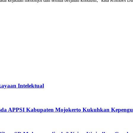
k ada kejadian menonjol dan semua berjalan kondusif,” kata Kombes Di
ayaan Intelektual
usda APPSI Kabupaten Mojokerto Kukuhkan Kepengu