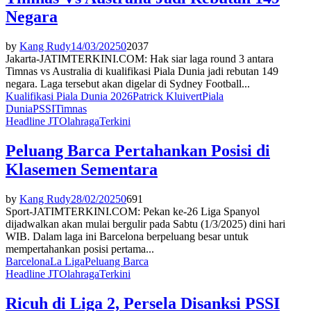
Negara
by
Kang Rudy
14/03/2025
0
2037
Jakarta-JATIMTERKINI.COM: Hak siar laga round 3 antara
Timnas vs Australia di kualifikasi Piala Dunia jadi rebutan 149
negara. Laga tersebut akan digelar di Sydney Football...
Kualifikasi Piala Dunia 2026
Patrick Kluivert
Piala
Dunia
PSSI
Timnas
Headline JT
Olahraga
Terkini
Peluang Barca Pertahankan Posisi di
Klasemen Sementara
by
Kang Rudy
28/02/2025
0
691
Sport-JATIMTERKINI.COM: Pekan ke-26 Liga Spanyol
dijadwalkan akan mulai bergulir pada Sabtu (1/3/2025) dini hari
WIB. Dalam laga ini Barcelona berpeluang besar untuk
mempertahankan posisi pertama...
Barcelona
La Liga
Peluang Barca
Headline JT
Olahraga
Terkini
Ricuh di Liga 2, Persela Disanksi PSSI