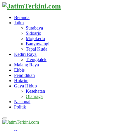
Beranda
Jatim
Surabaya
Sidoarjo
Mojokerto
Banyuwangi
Tapal Kuda
Kediri Raya
Trenggalek
Malang Raya
Ekbis
Pendidikan
Hukrim
Gaya Hidup
Kesehatan
Olahraga
Nasional
Politik
Primary
Menu