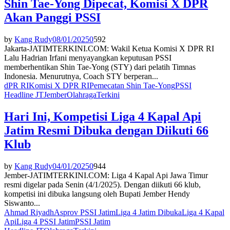
Shin Tae-Yong Dipecat, Komisi X DPR
Akan Panggi PSSI
by
Kang Rudy
08/01/2025
0
592
Jakarta-JATIMTERKINI.COM: Wakil Ketua Komisi X DPR RI
Lalu Hadrian Irfani menyayangkan keputusan PSSI
memberhentikan Shin Tae-Yong (STY) dari pelatih Timnas
Indonesia. Menurutnya, Coach STY berperan...
dPR RI
Komisi X DPR RI
Pemecatan Shin Tae-Yong
PSSI
Headline JT
Jember
Olahraga
Terkini
Hari Ini, Kompetisi Liga 4 Kapal Api
Jatim Resmi Dibuka dengan Diikuti 66
Klub
by
Kang Rudy
04/01/2025
0
944
Jember-JATIMTERKINI.COM: Liga 4 Kapal Api Jawa Timur
resmi digelar pada Senin (4/1/2025). Dengan diikuti 66 klub,
kompetisi ini dibuka langsung oleh Bupati Jember Hendy
Siswanto...
Ahmad Riyadh
Asprov PSSI Jatim
Liga 4 Jatim Dibuka
Liga 4 Kapal
Api
Liga 4 PSSI Jatim
PSSI Jatim