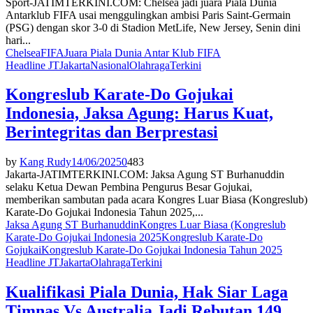
Sport-JATIMTERKINI.COM: Chelsea jadi juara Piala Dunia
Antarklub FIFA usai menggulingkan ambisi Paris Saint-Germain
(PSG) dengan skor 3-0 di Stadion MetLife, New Jersey, Senin dini
hari...
Chelsea
FIFA
Juara Piala Dunia Antar Klub FIFA
Headline JT
Jakarta
Nasional
Olahraga
Terkini
Kongreslub Karate-Do Gojukai
Indonesia, Jaksa Agung: Harus Kuat,
Berintegritas dan Berprestasi
by
Kang Rudy
14/06/2025
0
483
Jakarta-JATIMTERKINI.COM: Jaksa Agung ST Burhanuddin
selaku Ketua Dewan Pembina Pengurus Besar Gojukai,
memberikan sambutan pada acara Kongres Luar Biasa (Kongreslub)
Karate-Do Gojukai Indonesia Tahun 2025,...
Jaksa Agung ST Burhanuddin
Kongres Luar Biasa (Kongreslub
Karate-Do Gojukai Indonesia 2025
Kongreslub Karate-Do
Gojukai
Kongreslub Karate-Do Gojukai Indonesia Tahun 2025
Headline JT
Jakarta
Olahraga
Terkini
Kualifikasi Piala Dunia, Hak Siar Laga
Timnas Vs Australia Jadi Rebutan 149