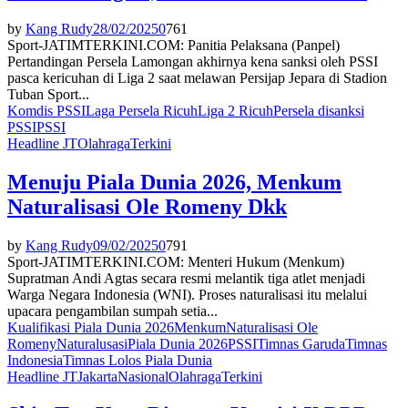
by
Kang Rudy
28/02/2025
0
761
Sport-JATIMTERKINI.COM: Panitia Pelaksana (Panpel)
Pertandingan Persela Lamongan akhirnya kena sanksi oleh PSSI
pasca kericuhan di Liga 2 saat melawan Persijap Jepara di Stadion
Tuban Sport...
Komdis PSSI
Laga Persela Ricuh
Liga 2 Ricuh
Persela disanksi
PSSI
PSSI
Headline JT
Olahraga
Terkini
Menuju Piala Dunia 2026, Menkum
Naturalisasi Ole Romeny Dkk
by
Kang Rudy
09/02/2025
0
791
Sport-JATIMTERKINI.COM: Menteri Hukum (Menkum)
Supratman Andi Agtas secara resmi melantik tiga atlet menjadi
Warga Negara Indonesia (WNI). Proses naturalisasi itu melalui
upacara pengambilan sumpah setia...
Kualifikasi Piala Dunia 2026
Menkum
Naturalisasi Ole
Romeny
Naturalusasi
Piala Dunia 2026
PSSI
Timnas Garuda
Timnas
Indonesia
Timnas Lolos Piala Dunia
Headline JT
Jakarta
Nasional
Olahraga
Terkini