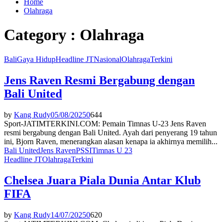
Home
Olahraga
Category : Olahraga
Bali
Gaya Hidup
Headline JT
Nasional
Olahraga
Terkini
Jens Raven Resmi Bergabung dengan
Bali United
by
Kang Rudy
05/08/2025
0
644
Sport-JATIMTERKINI.COM: Pemain Timnas U-23 Jens Raven
resmi bergabung dengan Bali United. Ayah dari penyerang 19 tahun
ini, Bjorn Raven, menerangkan alasan kenapa ia akhirnya memilih...
Bali United
Jens Raven
PSSI
Timnas U 23
Headline JT
Olahraga
Terkini
Chelsea Juara Piala Dunia Antar Klub
FIFA
by
Kang Rudy
14/07/2025
0
620