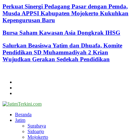
Perkuat Sinergi Pedagang Pasar dengan Pemda,
Musda APPSI Kabupaten Mojokerto Kukuhkan
Kepengurusan Baru
Bursa Saham Kawasan Asia Dongkrak IHSG
Salurkan Beasiswa Yatim dan Dhuafa, Komite
Pendidikan SD Muhammadiyah 2 Krian
Wujudkan Gerakan Sedekah Pendidikan
@2024 - jatimterkini.com.
Beranda
Redaksi
Kontak
Facebook
Twitter
Youtube
Beranda
Jatim
Surabaya
Sidoarjo
Mojokerto