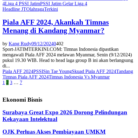
4
Liga 4 PSSI Jatim
PSSI Jatim Gelar Liga 4
Headline JT
Olahraga
Terkini
Piala AFF 2024, Akankah Timnas
Menang di Kandang Myanmar?
by
Kang Rudy
09/12/2024
0
402
Sport-JATIMTERKINI.COM: Timnas Indonesia dipastikan
mengawali Piala AFF 2024 melawan Myanmar, Senin (9/12/2024)
pukul 19.30 WIB. Head to head laga group B ini akan berlangsung
di...
Piala AFF 2024
PSSI
Sin Tae Young
Skuad Piala AFF 2024
Tandang
Timnas Piala AFF 2024
Timnas Indonesia Vs Myanmar
Paginasi
1
2
3
…
7
pos
Ekonomi Bisnis
Surabaya Great Expo 2026 Dorong Pelindungan
Kekayaan Intelektual
OJK Perluas Akses Pembiayaan UMKM