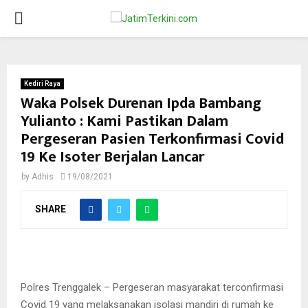
PRIMARY
MENU
Kediri Raya
Waka Polsek Durenan Ipda Bambang
Yulianto : Kami Pastikan Dalam
Pergeseran Pasien Terkonfirmasi Covid
19 Ke Isoter Berjalan Lancar
by
Adhis
19/08/2021
SHARE
Polres Trenggalek – Pergeseran masyarakat terconfirmasi
Covid 19 yang melaksanakan isolasi mandiri di rumah ke