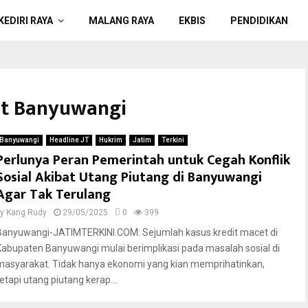
KEDIRI RAYA
MALANG RAYA
EKBIS
PENDIDIKAN
cet Banyuwangi
Banyuwangi
Headline JT
Hukrim
Jatim
Terkini
Perlunya Peran Pemerintah untuk Cegah Konflik
Sosial Akibat Utang Piutang di Banyuwangi
Agar Tak Terulang
by
Kang Rudy
29/05/2025
0
399
Banyuwangi-JATIMTERKINI.COM: Sejumlah kasus kredit macet di
Kabupaten Banyuwangi mulai berimplikasi pada masalah sosial di
masyarakat. Tidak hanya ekonomi yang kian memprihatinkan,
tetapi utang piutang kerap...