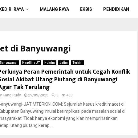
KEDIRI RAYA
MALANG RAYA
EKBIS
PENDIDIKAN
cet di Banyuwangi
Banyuwangi
Headline JT
Hukrim
Jatim
Terkini
Perlunya Peran Pemerintah untuk Cegah Konflik
Sosial Akibat Utang Piutang di Banyuwangi
Agar Tak Terulang
by
Kang Rudy
29/05/2025
0
400
Banyuwangi-JATIMTERKINI.COM: Sejumlah kasus kredit macet di
Kabupaten Banyuwangi mulai berimplikasi pada masalah sosial di
masyarakat. Tidak hanya ekonomi yang kian memprihatinkan,
tetapi utang piutang kerap...