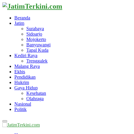
Beranda
Jatim
Surabaya
Sidoarjo
Mojokerto
Banyuwangi
Tapal Kuda
Kediri Raya
Trenggalek
Malang Raya
Ekbis
Pendidikan
Hukrim
Gaya Hidup
Kesehatan
Olahraga
Nasional
Politik
Primary
Menu