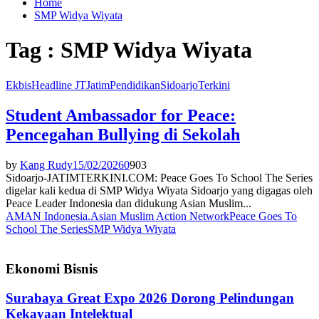
Home
SMP Widya Wiyata
Tag : SMP Widya Wiyata
Ekbis
Headline JT
Jatim
Pendidikan
Sidoarjo
Terkini
Student Ambassador for Peace:
Pencegahan Bullying di Sekolah
by
Kang Rudy
15/02/2026
0
903
Sidoarjo-JATIMTERKINI.COM: Peace Goes To School The Series
digelar kali kedua di SMP Widya Wiyata Sidoarjo yang digagas oleh
Peace Leader Indonesia dan didukung Asian Muslim...
AMAN Indonesia.
Asian Muslim Action Network
Peace Goes To
School The Series
SMP Widya Wiyata
Ekonomi Bisnis
Surabaya Great Expo 2026 Dorong Pelindungan
Kekayaan Intelektual