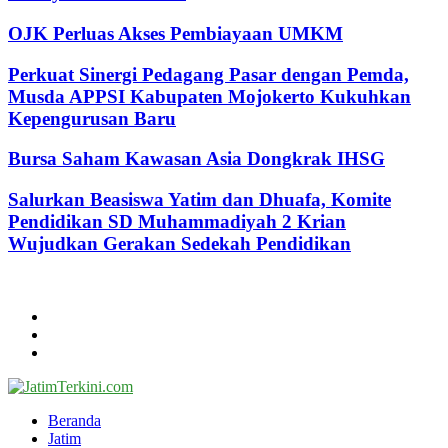
OJK Perluas Akses Pembiayaan UMKM
Perkuat Sinergi Pedagang Pasar dengan Pemda,
Musda APPSI Kabupaten Mojokerto Kukuhkan
Kepengurusan Baru
Bursa Saham Kawasan Asia Dongkrak IHSG
Salurkan Beasiswa Yatim dan Dhuafa, Komite
Pendidikan SD Muhammadiyah 2 Krian
Wujudkan Gerakan Sedekah Pendidikan
@2024 - jatimterkini.com.
Beranda
Redaksi
Kontak
Facebook
Twitter
Youtube
Beranda
Jatim