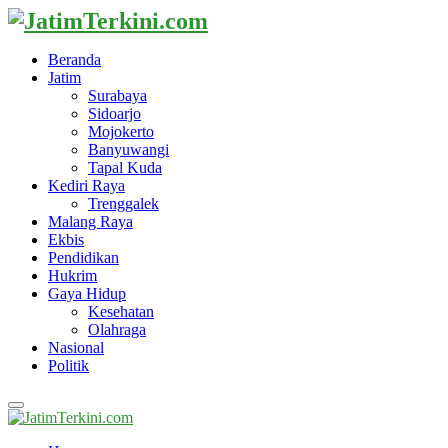
Beranda
Jatim
Surabaya
Sidoarjo
Mojokerto
Banyuwangi
Tapal Kuda
Kediri Raya
Trenggalek
Malang Raya
Ekbis
Pendidikan
Hukrim
Gaya Hidup
Kesehatan
Olahraga
Nasional
Politik
Primary
Menu