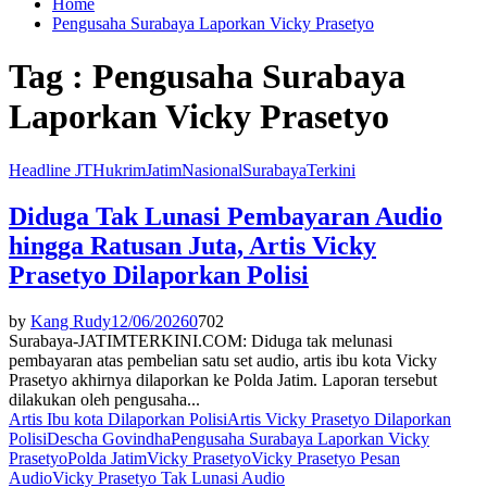
Home
Pengusaha Surabaya Laporkan Vicky Prasetyo
Tag : Pengusaha Surabaya
Laporkan Vicky Prasetyo
Headline JT
Hukrim
Jatim
Nasional
Surabaya
Terkini
Diduga Tak Lunasi Pembayaran Audio
hingga Ratusan Juta, Artis Vicky
Prasetyo Dilaporkan Polisi
by
Kang Rudy
12/06/2026
0
702
Surabaya-JATIMTERKINI.COM: Diduga tak melunasi
pembayaran atas pembelian satu set audio, artis ibu kota Vicky
Prasetyo akhirnya dilaporkan ke Polda Jatim. Laporan tersebut
dilakukan oleh pengusaha...
Artis Ibu kota Dilaporkan Polisi
Artis Vicky Prasetyo Dilaporkan
Polisi
Descha Govindha
Pengusaha Surabaya Laporkan Vicky
Prasetyo
Polda Jatim
Vicky Prasetyo
Vicky Prasetyo Pesan
Audio
Vicky Prasetyo Tak Lunasi Audio