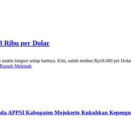
8 Ribu per Dolar
akin longsor setiap harinya. Kini, sudah tembus Rp18.000 per Dolar 
Rupiah Melemah
usda APPSI Kabupaten Mojokerto Kukuhkan Kepengu