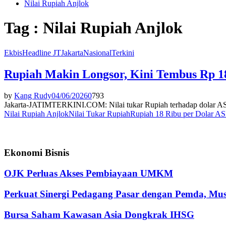
Nilai Rupiah Anjlok
Tag : Nilai Rupiah Anjlok
Ekbis
Headline JT
Jakarta
Nasional
Terkini
Rupiah Makin Longsor, Kini Tembus Rp 1
by
Kang Rudy
04/06/2026
0
793
Jakarta-JATIMTERKINI.COM: Nilai tukar Rupiah terhadap dolar AS m
Nilai Rupiah Anjlok
Nilai Tukar Rupiah
Rupiah 18 Ribu per Dolar AS
Ekonomi Bisnis
OJK Perluas Akses Pembiayaan UMKM
Perkuat Sinergi Pedagang Pasar dengan Pemda, M
Bursa Saham Kawasan Asia Dongkrak IHSG