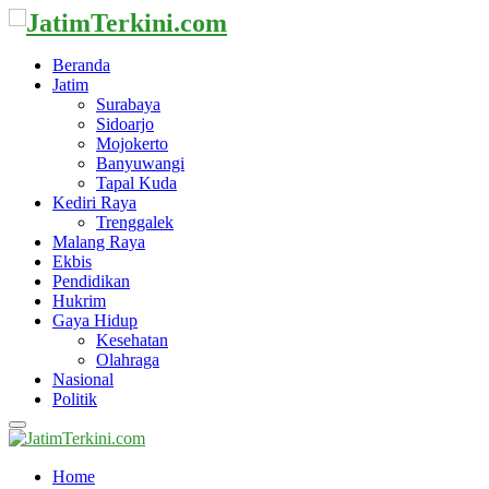
Beranda
Jatim
Surabaya
Sidoarjo
Mojokerto
Banyuwangi
Tapal Kuda
Kediri Raya
Trenggalek
Malang Raya
Ekbis
Pendidikan
Hukrim
Gaya Hidup
Kesehatan
Olahraga
Nasional
Politik
Primary
Menu
Home