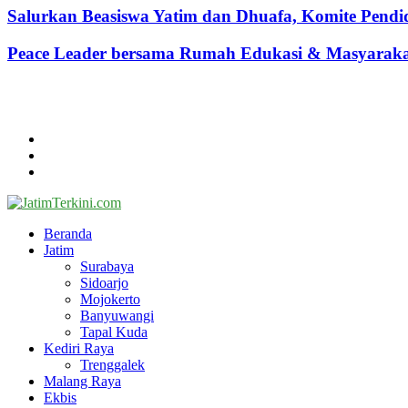
Salurkan Beasiswa Yatim dan Dhuafa, Komite Pen
Peace Leader bersama Rumah Edukasi & Masyarakat 
@2024 - jatimterkini.com.
Beranda
Redaksi
Kontak
Facebook
Twitter
Youtube
Beranda
Jatim
Surabaya
Sidoarjo
Mojokerto
Banyuwangi
Tapal Kuda
Kediri Raya
Trenggalek
Malang Raya
Ekbis