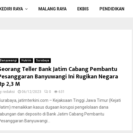
KEDIRI RAYA
MALANG RAYA
EKBIS
PENDIDIKAN
Banyuwangi
Hukrim
Surabaya
Seorang Teller Bank Jatim Cabang Pembantu
Pesanggaran Banyuwangi Ini Rugikan Negara
Rp 2,3 M
by
redaksi
06/12/2023
0
631
Surabaya, jatimterkini.com – Kejaksaan Tinggi Jawa Timur (Kejati
Jatim) menaikkan kasus dugaan korupsi pengelolaan dana
tabungan dan deposito di Bank Jatim Cabang Pembantu
Pesanggaran Banyuwangi...