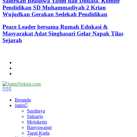
Salurkan Beasiswa Yatim dan Dhuafa, Komite
Pendidikan SD Muhammadiyah 2 Krian
Wujudkan Gerakan Sedekah Pendidikan
Peace Leader bersama Rumah Edukasi &
Masyarakat Adat Singhasari Gelar Napak Tilas
Sejarah
@2024 - jatimterkini.com.
Beranda
Redaksi
Kontak
Facebook
Twitter
Youtube
Beranda
Jatim
Surabaya
Sidoarjo
Mojokerto
Banyuwangi
Tapal Kuda