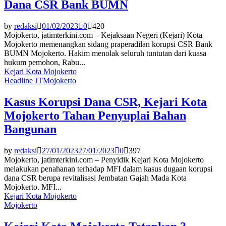
Dana CSR Bank BUMN
by
redaksi
01/02/2023
0
420
Mojokerto, jatimterkini.com – Kejaksaan Negeri (Kejari) Kota
Mojokerto memenangkan sidang praperadilan korupsi CSR Bank
BUMN Mojokerto. Hakim menolak seluruh tuntutan dari kuasa
hukum pemohon, Rabu...
Kejari Kota Mojokerto
Headline JT
Mojokerto
Kasus Korupsi Dana CSR, Kejari Kota
Mojokerto Tahan Penyuplai Bahan
Bangunan
by
redaksi
27/01/2023
27/01/2023
0
397
Mojokerto, jatimterkini.com – Penyidik Kejari Kota Mojokerto
melakukan penahanan terhadap MFI dalam kasus dugaan korupsi
dana CSR berupa revitalisasi Jembatan Gajah Mada Kota
Mojokerto. MFI...
Kejari Kota Mojokerto
Mojokerto