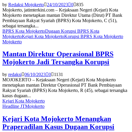
by
Redaksi Mojokerto
24/10/2023
0
835
Mojokerto, jatimterkini.com – Kejaksaan Negeri (Kejari) Kota
Mojokerto menetapkan mantan Direktur Utama (Dirut) PT Bank
Pembiayaan Rakyat Syariah (BPRS) Kota Mojokerto, C (51),
sebagai tersangka...
BPRS Kota Mojokerto
Dugaan Korupsi BPRS Kota
Mojokerto
Kejari Kota Mojokerto
Korupsi BPRS Kota Mojokerto
Mojokerto
Mantan Direktur Operasional BPRS
Mojokerto Jadi Tersangka Korupsi
by
redaksi
06/10/2023
0
1131
MOJOKERTO – Kejaksaan Negeri (Kejari) Kota Mojokerto
menetapkan mantan Direktur Operasional PT Bank Pembiayaan
Rakyat Syariah (BPRS) Kota Mojokerto, R (45), sebagai tersangka
kasus dugaan...
Kejari Kota Mojokerto
Headline JT
Mojokerto
Kejari Kota Mojokerto Menangkan
Praperadilan Kasus Dugaan Korupsi