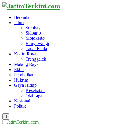
Beranda
Jatim
Surabaya
Sidoarjo
Mojokerto
Banyuwangi
Tapal Kuda
Kediri Raya
Trenggalek
Malang Raya
Ekbis
Pendidikan
Hukrim
Gaya Hidup
Kesehatan
Olahraga
Nasional
Politik
Primary
Menu