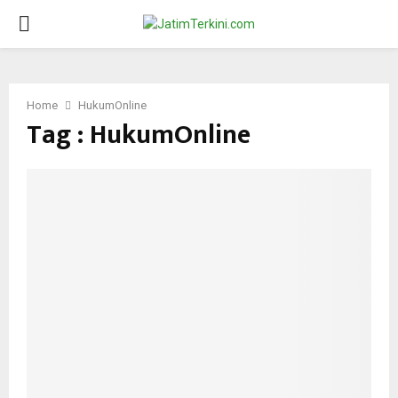
PRIMARY
MENU
Home
HukumOnline
Tag : HukumOnline