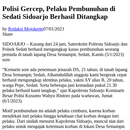
Polisi Gercep, Pelaku Pembunuhan di
Sedati Sidoarjo Berhasil Ditangkap
by
Redaksi Mojokerto
07/01/2023
Share
SIDOARJO – Kurang dari 24 jam, Satreskrim Polresta Sidoarjo dan
Polsek Sedati berhasil mengungkap kasus pembunuhan seorang
pemuda di tanah lapang Desa Semampir, Sedati, Kamis (5/1/2023)
sore.
“Kemarin sore ada penemuan jenazah DS, 21 tahun, di tanah lapang
Desa Semampir, Sedati, Alhamdulillah anggota kami bergerak cepat
berhasil mengungkap identitas pelaku, yakni AY alias B, 20 tahun,
warga Pepe, Sedati. Serta beberapa jam kemudian pukul 21.30
pelaku berhasil kami tangkap,” ujar Kapolresta Sidoarjo Komisaris
Besar Polisi Kusumo Wahyu Bintoro pada wartawan, Jumat
(6/1/2023).
Motif pembunuhan ini adalah pelaku cemburu, karena korban
mendekati istri pelaku hingga ketahuan chat korban dengan istri
pelaku. Dari sinilah menurut Kapolresta Sidoarjo, muncul niat dari
pelaku untuk mengajak ketemuan korban di lokasi Desa Semampir.