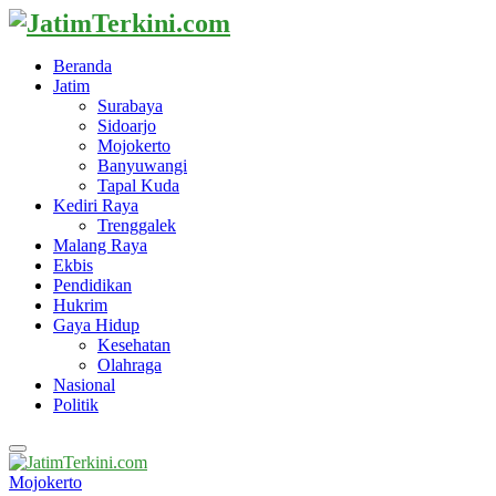
Beranda
Jatim
Surabaya
Sidoarjo
Mojokerto
Banyuwangi
Tapal Kuda
Kediri Raya
Trenggalek
Malang Raya
Ekbis
Pendidikan
Hukrim
Gaya Hidup
Kesehatan
Olahraga
Nasional
Politik
Primary
Menu
Mojokerto