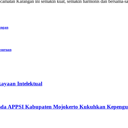
di Kecamatan Karangan ini semakin kuat, semakin harmonis dan bersam
angan
asuruan
ayaan Intelektual
usda APPSI Kabupaten Mojokerto Kukuhkan Kepengu