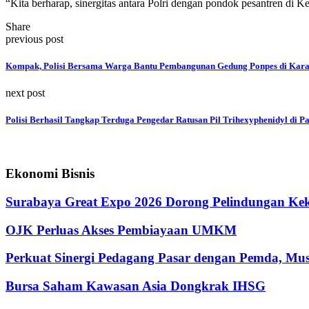
“Kita berharap, sinergitas antara Polri dengan pondok pesantren 
Share
previous post
Kompak, Polisi Bersama Warga Bantu Pembangunan Gedung Ponpes di Kar
next post
Polisi Berhasil Tangkap Terduga Pengedar Ratusan Pil Trihexyphenidyl di P
Ekonomi Bisnis
Surabaya Great Expo 2026 Dorong Pelindungan Kek
OJK Perluas Akses Pembiayaan UMKM
Perkuat Sinergi Pedagang Pasar dengan Pemda, M
Bursa Saham Kawasan Asia Dongkrak IHSG