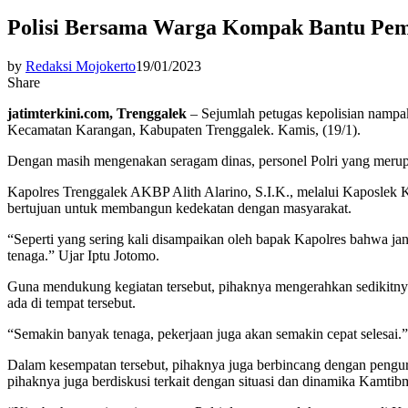
Polisi Bersama Warga Kompak Bantu Pe
by
Redaksi Mojokerto
19/01/2023
Share
jatimterkini.com, Trenggalek
– Sejumlah petugas kepolisian nampa
Kecamatan Karangan, Kabupaten Trenggalek. Kamis, (19/1).
Dengan masih mengenakan seragam dinas, personel Polri yang meru
Kapolres Trenggalek AKBP Alith Alarino, S.I.K., melalui Kaposlek 
bertujuan untuk membangun kedekatan dengan masyarakat.
“Seperti yang sering kali disampaikan oleh bapak Kapolres bahwa j
tenaga.” Ujar Iptu Jotomo.
Guna mendukung kegiatan tersebut, pihaknya mengerahkan sedikitny
ada di tempat tersebut.
“Semakin banyak tenaga, pekerjaan juga akan semakin cepat selesai.
Dalam kesempatan tersebut, pihaknya juga berbincang dengan pengur
pihaknya juga berdiskusi terkait dengan situasi dan dinamika Kamtibma