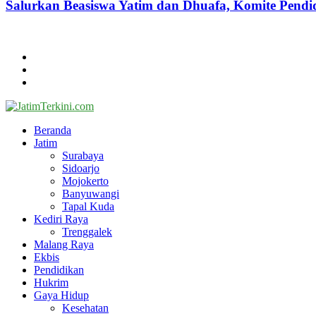
Salurkan Beasiswa Yatim dan Dhuafa, Komite Pen
@2024 - jatimterkini.com.
Beranda
Redaksi
Kontak
Facebook
Twitter
Youtube
Beranda
Jatim
Surabaya
Sidoarjo
Mojokerto
Banyuwangi
Tapal Kuda
Kediri Raya
Trenggalek
Malang Raya
Ekbis
Pendidikan
Hukrim
Gaya Hidup
Kesehatan