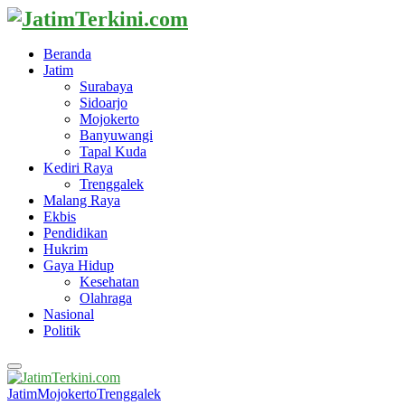
Beranda
Jatim
Surabaya
Sidoarjo
Mojokerto
Banyuwangi
Tapal Kuda
Kediri Raya
Trenggalek
Malang Raya
Ekbis
Pendidikan
Hukrim
Gaya Hidup
Kesehatan
Olahraga
Nasional
Politik
Primary
Menu
Jatim
Mojokerto
Trenggalek