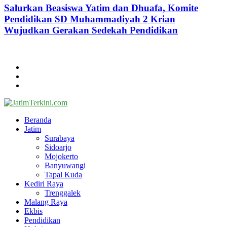
Salurkan Beasiswa Yatim dan Dhuafa, Komite
Pendidikan SD Muhammadiyah 2 Krian
Wujudkan Gerakan Sedekah Pendidikan
@2024 - jatimterkini.com.
Beranda
Redaksi
Kontak
Facebook
Twitter
Youtube
Beranda
Jatim
Surabaya
Sidoarjo
Mojokerto
Banyuwangi
Tapal Kuda
Kediri Raya
Trenggalek
Malang Raya
Ekbis
Pendidikan