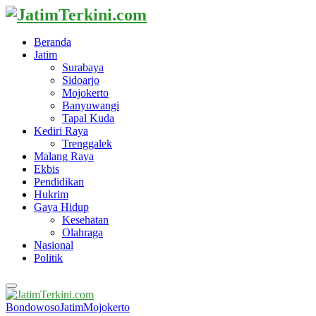
Beranda
Jatim
Surabaya
Sidoarjo
Mojokerto
Banyuwangi
Tapal Kuda
Kediri Raya
Trenggalek
Malang Raya
Ekbis
Pendidikan
Hukrim
Gaya Hidup
Kesehatan
Olahraga
Nasional
Politik
Primary
Menu
Bondowoso
Jatim
Mojokerto