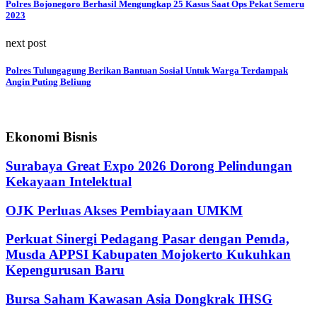
Polres Bojonegoro Berhasil Mengungkap 25 Kasus Saat Ops Pekat Semeru
2023
next post
Polres Tulungagung Berikan Bantuan Sosial Untuk Warga Terdampak
Angin Puting Beliung
Ekonomi Bisnis
Surabaya Great Expo 2026 Dorong Pelindungan
Kekayaan Intelektual
OJK Perluas Akses Pembiayaan UMKM
Perkuat Sinergi Pedagang Pasar dengan Pemda,
Musda APPSI Kabupaten Mojokerto Kukuhkan
Kepengurusan Baru
Bursa Saham Kawasan Asia Dongkrak IHSG