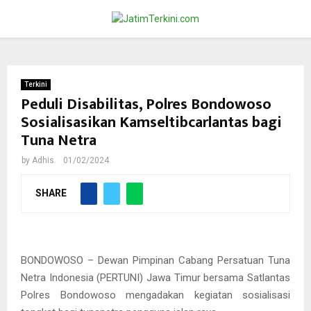
PRIMARY
MENU
Terkini
Peduli Disabilitas, Polres Bondowoso
Sosialisasikan Kamseltibcarlantas bagi
Tuna Netra
by
Adhis
01/02/2024
SHARE
BONDOWOSO – Dewan Pimpinan Cabang Persatuan Tuna
Netra Indonesia (PERTUNI) Jawa Timur bersama Satlantas
Polres Bondowoso mengadakan kegiatan sosialisasi