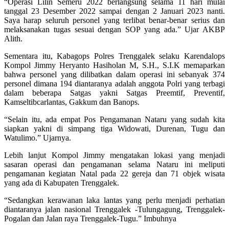
“Operasi Lilin Semeru 2022 berlangsung selama 11 hari mulai
tanggal 23 Desember 2022 sampai dengan 2 Januari 2023 nanti.
Saya harap seluruh personel yang terlibat benar-benar serius dan
melaksanakan tugas sesuai dengan SOP yang ada.” Ujar AKBP
Alith.
Sementara itu, Kabagops Polres Trenggalek selaku Karendalops
Kompol Jimmy Heryanto Hasiholan M, S.H., S.I.K memaparkan
bahwa personel yang dilibatkan dalam operasi ini sebanyak 374
personel dimana 194 diantaranya adalah anggota Polri yang terbagi
dalam beberapa Satgas yakni Satgas Preemtif, Preventif,
Kamseltibcarlantas, Gakkum dan Banops.
“Selain itu, ada empat Pos Pengamanan Nataru yang sudah kita
siapkan yakni di simpang tiga Widowati, Durenan, Tugu dan
Watulimo.” Ujarnya.
Lebih lanjut Kompol Jimmy mengatakan lokasi yang menjadi
sasaran operasi dan pengamanan selama Nataru ini meliputi
pengamanan kegiatan Natal pada 22 gereja dan 71 objek wisata
yang ada di Kabupaten Trenggalek.
“Sedangkan kerawanan laka lantas yang perlu menjadi perhatian
diantaranya jalan nasional Trenggalek -Tulungagung, Trenggalek-
Pogalan dan Jalan raya Trenggalek-Tugu.” Imbuhnya