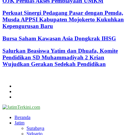
OJK Perluas Akses Pembiayaan UMKM
Perkuat Sinergi Pedagang Pasar dengan Pemda,
Musda APPSI Kabupaten Mojokerto Kukuhkan
Kepengurusan Baru
Bursa Saham Kawasan Asia Dongkrak IHSG
Salurkan Beasiswa Yatim dan Dhuafa, Komite
Pendidikan SD Muhammadiyah 2 Krian
Wujudkan Gerakan Sedekah Pendidikan
@2024 - jatimterkini.com.
Beranda
Redaksi
Kontak
Facebook
Twitter
Youtube
Beranda
Jatim
Surabaya
Sidoarjo