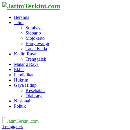
Beranda
Jatim
Surabaya
Sidoarjo
Mojokerto
Banyuwangi
Tapal Kuda
Kediri Raya
Trenggalek
Malang Raya
Ekbis
Pendidikan
Hukrim
Gaya Hidup
Kesehatan
Olahraga
Nasional
Politik
Primary
Menu
Trenggalek