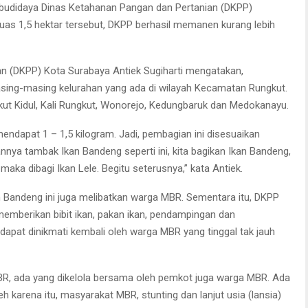
i budidaya Dinas Ketahanan Pangan dan Pertanian (DKPP)
luas 1,5 hektar tersebut, DKPP berhasil memanen kurang lebih
n (DKPP) Kota Surabaya Antiek Sugiharti mengatakan,
asing-masing kelurahan yang ada di wilayah Kecamatan Rungkut.
gkut Kidul, Kali Rungkut, Wonorejo, Kedungbaruk dan Medokanayu.
ndapat 1 – 1,5 kilogram. Jadi, pembagian ini disesuaikan
annya tambak Ikan Bandeng seperti ini, kita bagikan Ikan Bandeng,
maka dibagi Ikan Lele. Begitu seterusnya,” kata Antiek.
 Bandeng ini juga melibatkan warga MBR. Sementara itu, DKPP
mberikan bibit ikan, pakan ikan, pendampingan dan
dapat dinikmati kembali oleh warga MBR yang tinggal tak jauh
MBR, ada yang dikelola bersama oleh pemkot juga warga MBR. Ada
h karena itu, masyarakat MBR, stunting dan lanjut usia (lansia)