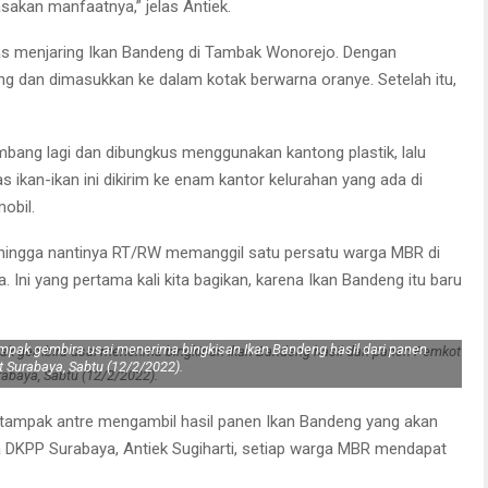
asakan manfaatnya,” jelas Antiek.
s menjaring Ikan Bandeng di Tambak Wonorejo. Dengan
ing dan dimasukkan ke dalam kotak berwarna oranye. Setelah itu,
mbang lagi dan dibungkus menggunakan kantong plastik, lalu
ikan-ikan ini dikirim ke enam kantor kelurahan yang ada di
obil.
Sehingga nantinya RT/RW memanggil satu persatu warga MBR di
Ini yang pertama kali kita bagikan, karena Ikan Bandeng itu baru
.
pak gembira usai menerima bingkisan Ikan Bandeng hasil dari panen
 Surabaya, Sabtu (12/2/2022).
 tampak antre mengambil hasil panen Ikan Bandeng yang akan
la DKPP Surabaya, Antiek Sugiharti, setiap warga MBR mendapat