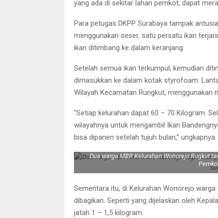
yang ada di sekitar lahan pemkot, dapat mer
Para petugas DKPP Surabaya tampak antusia
menggunakan seser, satu persatu ikan terjar
ikan ditimbang ke dalam keranjang.
Setelah semua ikan terkumpul, kemudian diti
dimasukkan ke dalam kotak styrofoam. Lantas 
Wilayah Kecamatan Rungkut, menggunakan m
“Setiap kelurahan dapat 60 – 70 Kilogram. 
wilayahnya untuk mengambil Ikan Bandengnya. 
bisa dipanen setelah tujuh bulan,” ungkapnya
Dua warga MBR Kelurahan Wonorejo Rugkut tam
Pemkot
Sementara itu, di Kelurahan Wonorejo warga
dibagikan. Seperti yang dijelaskan oleh Kepa
jatah 1 – 1,5 kilogram.