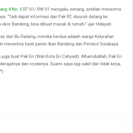
ang 4 No. 5
RT 01/ RW 01 mengaku senang, setelah menerima
a. “Tadi dapat informasi dari Pak RT, disuruh datang ke
ga ekor Bandeng, bisa dibuat masak di rumah,” ujar Hidayah.
 Dias dan Bu Dadang, mereka berdua adalah warga Kelurahan
h menerima hasil panen Ikan Bandeng dari Pemkot Surabaya.
juga buat Pak Eri (Wali Kota Eri Cahyadi). Alhamdulillah, Pak Eri
rajatnya dan rezekinya. Suami saya lagi sakit dan tidak kerja,
*)