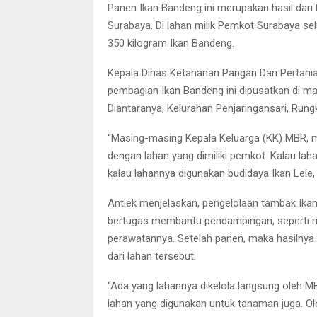
Panen Ikan Bandeng ini merupakan hasil dar
Surabaya. Di lahan milik Pemkot Surabaya se
350 kilogram Ikan Bandeng.
Kepala Dinas Ketahanan Pangan Dan Pertania
pembagian Ikan Bandeng ini dipusatkan di m
Diantaranya, Kelurahan Penjaringansari, Run
“Masing-masing Kepala Keluarga (KK) MBR, me
dengan lahan yang dimiliki pemkot. Kalau lah
kalau lahannya digunakan budidaya Ikan Lele, 
Antiek menjelaskan, pengelolaan tambak Ikan
bertugas membantu pendampingan, seperti me
perawatannya. Setelah panen, maka hasilnya 
dari lahan tersebut.
“Ada yang lahannya dikelola langsung oleh 
lahan yang digunakan untuk tanaman juga. Ole