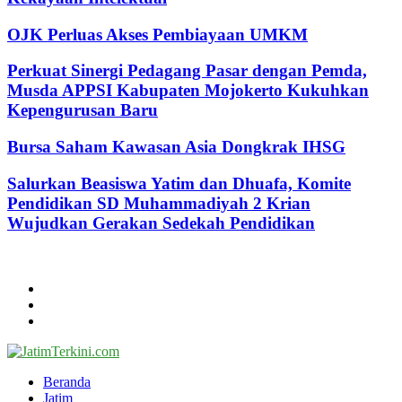
OJK Perluas Akses Pembiayaan UMKM
Perkuat Sinergi Pedagang Pasar dengan Pemda,
Musda APPSI Kabupaten Mojokerto Kukuhkan
Kepengurusan Baru
Bursa Saham Kawasan Asia Dongkrak IHSG
Salurkan Beasiswa Yatim dan Dhuafa, Komite
Pendidikan SD Muhammadiyah 2 Krian
Wujudkan Gerakan Sedekah Pendidikan
@2024 - jatimterkini.com.
Beranda
Redaksi
Kontak
Facebook
Twitter
Youtube
Beranda
Jatim