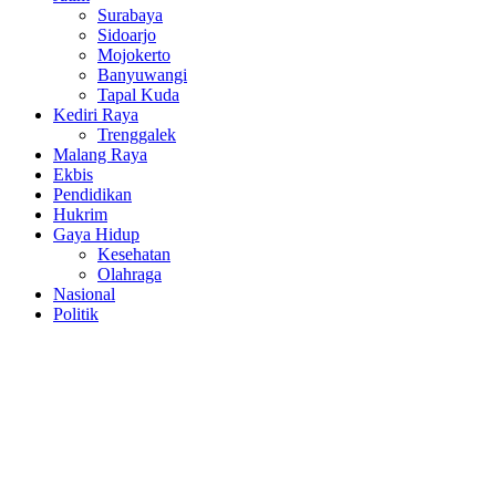
Surabaya
Sidoarjo
Mojokerto
Banyuwangi
Tapal Kuda
Kediri Raya
Trenggalek
Malang Raya
Ekbis
Pendidikan
Hukrim
Gaya Hidup
Kesehatan
Olahraga
Nasional
Politik