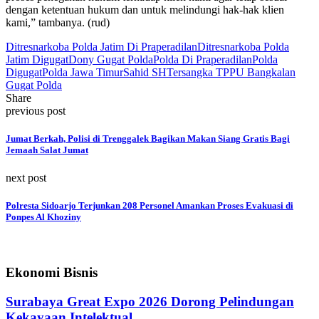
dengan ketentuan hukum dan untuk melindungi hak-hak klien
kami,” tambanya. (rud)
Ditresnarkoba Polda Jatim Di Praperadilan
Ditresnarkoba Polda
Jatim Digugat
Dony Gugat Polda
Polda Di Praperadilan
Polda
Digugat
Polda Jawa Timur
Sahid SH
Tersangka TPPU Bangkalan
Gugat Polda
Share
previous post
Jumat Berkah, Polisi di Trenggalek Bagikan Makan Siang Gratis Bagi
Jemaah Salat Jumat
next post
Polresta Sidoarjo Terjunkan 208 Personel Amankan Proses Evakuasi di
Ponpes Al Khoziny
Ekonomi Bisnis
Surabaya Great Expo 2026 Dorong Pelindungan
Kekayaan Intelektual