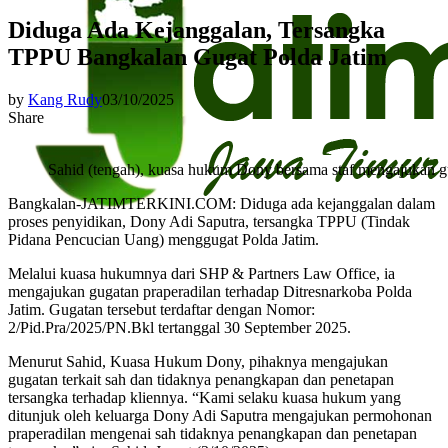
Diduga Ada Kejanggalan, Tersangka
TPPU Bangkalan Gugat Polda Jatim
by
Kang Rudy
03/10/2025
Share
Sahid (tengah), kuasa hukum Dony bersama staf mengajukan gug
Bangkalan-JATIMTERKINI.COM: Diduga ada kejanggalan dalam
proses penyidikan, Dony Adi Saputra, tersangka TPPU (Tindak
Pidana Pencucian Uang) menggugat Polda Jatim.
Melalui kuasa hukumnya dari SHP & Partners Law Office, ia
mengajukan gugatan praperadilan terhadap Ditresnarkoba Polda
Jatim. Gugatan tersebut terdaftar dengan Nomor:
2/Pid.Pra/2025/PN.Bkl tertanggal 30 September 2025.
Menurut Sahid, Kuasa Hukum Dony, pihaknya mengajukan
gugatan terkait sah dan tidaknya penangkapan dan penetapan
tersangka terhadap kliennya. “Kami selaku kuasa hukum yang
ditunjuk oleh keluarga Dony Adi Saputra mengajukan permohonan
praperadilan mengenai sah tidaknya penangkapan dan penetapan