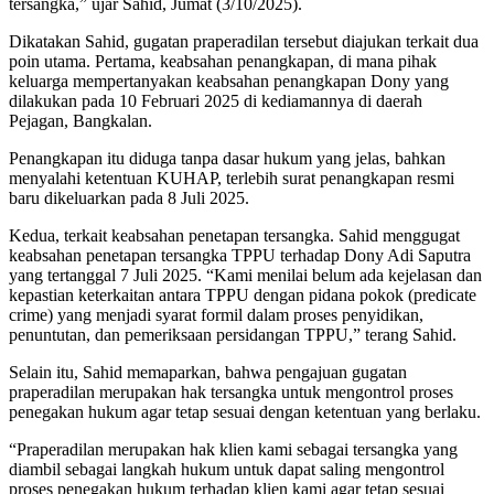
tersangka,” ujar Sahid, Jumat (3/10/2025).
Dikatakan Sahid, gugatan praperadilan tersebut diajukan terkait dua
poin utama. Pertama, keabsahan penangkapan, di mana pihak
keluarga mempertanyakan keabsahan penangkapan Dony yang
dilakukan pada 10 Februari 2025 di kediamannya di daerah
Pejagan, Bangkalan.
Penangkapan itu diduga tanpa dasar hukum yang jelas, bahkan
menyalahi ketentuan KUHAP, terlebih surat penangkapan resmi
baru dikeluarkan pada 8 Juli 2025.
Kedua, terkait keabsahan penetapan tersangka. Sahid menggugat
keabsahan penetapan tersangka TPPU terhadap Dony Adi Saputra
yang tertanggal 7 Juli 2025. “Kami menilai belum ada kejelasan dan
kepastian keterkaitan antara TPPU dengan pidana pokok (predicate
crime) yang menjadi syarat formil dalam proses penyidikan,
penuntutan, dan pemeriksaan persidangan TPPU,” terang Sahid.
Selain itu, Sahid memaparkan, bahwa pengajuan gugatan
praperadilan merupakan hak tersangka untuk mengontrol proses
penegakan hukum agar tetap sesuai dengan ketentuan yang berlaku.
“Praperadilan merupakan hak klien kami sebagai tersangka yang
diambil sebagai langkah hukum untuk dapat saling mengontrol
proses penegakan hukum terhadap klien kami agar tetap sesuai