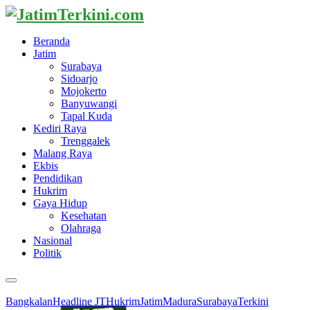
Beranda
Jatim
Surabaya
Sidoarjo
Mojokerto
Banyuwangi
Tapal Kuda
Kediri Raya
Trenggalek
Malang Raya
Ekbis
Pendidikan
Hukrim
Gaya Hidup
Kesehatan
Olahraga
Nasional
Politik
Primary
Menu
Bangkalan
Headline JT
Hukrim
Jatim
Madura
Surabaya
Terkini