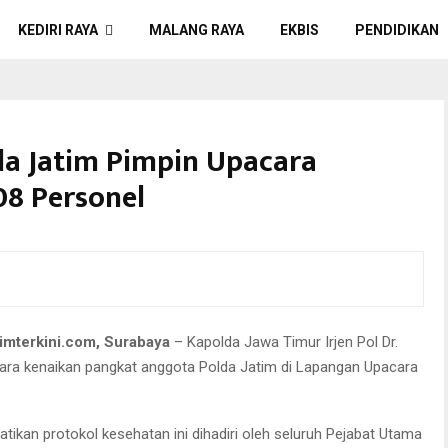
KEDIRI RAYA
MALANG RAYA
EKBIS
PENDIDIKAN
da Jatim Pimpin Upacara
08 Personel
timterkini.com, Surabaya
– Kapolda Jawa Timur Irjen Pol Dr.
a kenaikan pangkat anggota Polda Jatim di Lapangan Upacara
kan protokol kesehatan ini dihadiri oleh seluruh Pejabat Utama