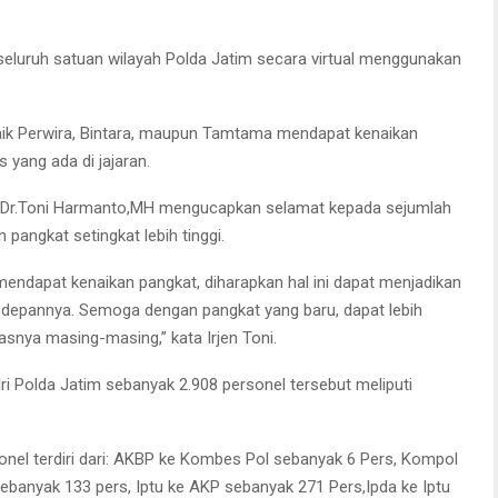
 seluruh satuan wilayah Polda Jatim secara virtual menggunakan
aik Perwira, Bintara, maupun Tamtama mendapat kenaikan
 yang ada di jajaran.
l Dr.Toni Harmanto,MH mengucapkan selamat kepada sejumlah
pangkat setingkat lebih tinggi.
endapat kenaikan pangkat, diharapkan hal ini dapat menjadikan
ke depannya. Semoga dengan pangkat yang baru, dapat lebih
ya masing-masing,” kata Irjen Toni.
ri Polda Jatim sebanyak 2.908 personel tersebut meliputi
nel terdiri dari: AKBP ke Kombes Pol sebanyak 6 Pers, Kompol
banyak 133 pers, Iptu ke AKP sebanyak 271 Pers,Ipda ke Iptu