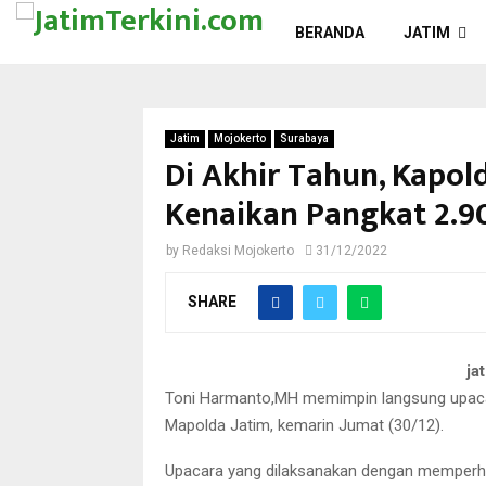
BERANDA
JATIM
Jatim
Mojokerto
Surabaya
Di Akhir Tahun, Kapol
Kenaikan Pangkat 2.9
by
Redaksi Mojokerto
31/12/2022
SHARE
ja
Toni Harmanto,MH memimpin langsung upacar
Mapolda Jatim, kemarin Jumat (30/12).
Upacara yang dilaksanakan dengan memperhati