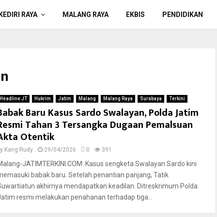
KEDIRI RAYA
MALANG RAYA
EKBIS
PENDIDIKAN
un
Headline JT
Hukrim
Jatim
Malang
Malang Raya
Surabaya
Terkini
Babak Baru Kasus Sardo Swalayan, Polda Jatim
Resmi Tahan 3 Tersangka Dugaan Pemalsuan
Akta Otentik
by
Kang Rudy
29/04/2026
0
391
Malang-JATIMTERKINI.COM: Kasus sengketa Swalayan Sardo kini
memasuki babak baru. Setelah penantian panjang, Tatik
Suwartiatun akhirnya mendapatkan keadilan. Ditreskrimum Polda
Jatim resmi melakukan penahanan terhadap tiga...