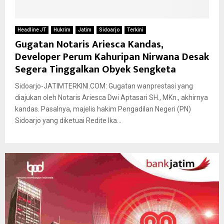
Headline JT
Hukrim
Jatim
Sidoarjo
Terkini
Gugatan Notaris Ariesca Kandas,
Developer Perum Kahuripan Nirwana Desak
Segera Tinggalkan Obyek Sengketa
Sidoarjo-JATIMTERKINI.COM: Gugatan wanprestasi yang
diajukan oleh Notaris Ariesca Dwi Aptasari SH., MKn., akhirnya
kandas. Pasalnya, majelis hakim Pengadilan Negeri (PN)
Sidoarjo yang diketuai Redite Ika...