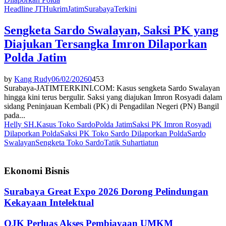
Headline JT
Hukrim
Jatim
Surabaya
Terkini
Sengketa Sardo Swalayan, Saksi PK yang
Diajukan Tersangka Imron Dilaporkan
Polda Jatim
by
Kang Rudy
06/02/2026
0
453
Surabaya-JATIMTERKINI.COM: Kasus sengketa Sardo Swalayan
hingga kini terus bergulir. Saksi yang diajukan Imron Rosyadi dalam
sidang Peninjauan Kembali (PK) di Pengadilan Negeri (PN) Bangil
pada...
Helly SH.
Kasus Toko Sardo
Polda Jatim
Saksi PK Imron Rosyadi
Dilaporkan Polda
Saksi PK Toko Sardo Dilaporkan Polda
Sardo
Swalayan
Sengketa Toko Sardo
Tatik Suhartiatun
Ekonomi Bisnis
Surabaya Great Expo 2026 Dorong Pelindungan
Kekayaan Intelektual
OJK Perluas Akses Pembiayaan UMKM