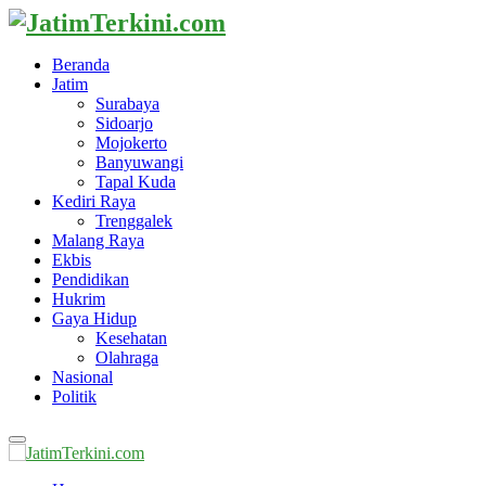
Beranda
Jatim
Surabaya
Sidoarjo
Mojokerto
Banyuwangi
Tapal Kuda
Kediri Raya
Trenggalek
Malang Raya
Ekbis
Pendidikan
Hukrim
Gaya Hidup
Kesehatan
Olahraga
Nasional
Politik
Primary
Menu