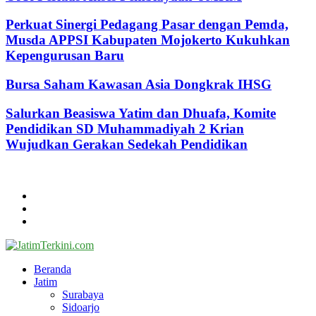
Perkuat Sinergi Pedagang Pasar dengan Pemda,
Musda APPSI Kabupaten Mojokerto Kukuhkan
Kepengurusan Baru
Bursa Saham Kawasan Asia Dongkrak IHSG
Salurkan Beasiswa Yatim dan Dhuafa, Komite
Pendidikan SD Muhammadiyah 2 Krian
Wujudkan Gerakan Sedekah Pendidikan
@2024 - jatimterkini.com.
Beranda
Redaksi
Kontak
Facebook
Twitter
Youtube
Beranda
Jatim
Surabaya
Sidoarjo