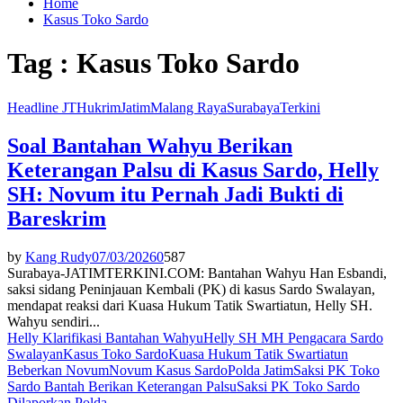
Home
Kasus Toko Sardo
Tag : Kasus Toko Sardo
Headline JT
Hukrim
Jatim
Malang Raya
Surabaya
Terkini
Soal Bantahan Wahyu Berikan
Keterangan Palsu di Kasus Sardo, Helly
SH: Novum itu Pernah Jadi Bukti di
Bareskrim
by
Kang Rudy
07/03/2026
0
587
Surabaya-JATIMTERKINI.COM: Bantahan Wahyu Han Esbandi,
saksi sidang Peninjauan Kembali (PK) di kasus Sardo Swalayan,
mendapat reaksi dari Kuasa Hukum Tatik Swartiatun, Helly SH.
Wahyu sendiri...
Helly Klarifikasi Bantahan Wahyu
Helly SH MH Pengacara Sardo
Swalayan
Kasus Toko Sardo
Kuasa Hukum Tatik Swartiatun
Beberkan Novum
Novum Kasus Sardo
Polda Jatim
Saksi PK Toko
Sardo Bantah Berikan Keterangan Palsu
Saksi PK Toko Sardo
Dilaporkan Polda