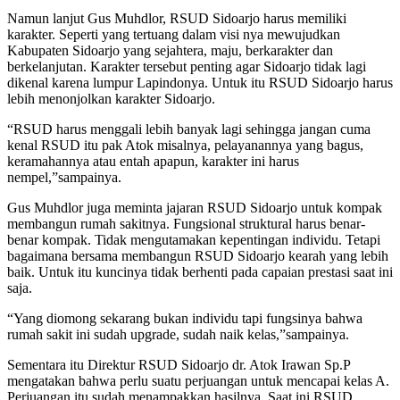
Namun lanjut Gus Muhdlor, RSUD Sidoarjo harus memiliki
karakter. Seperti yang tertuang dalam visi nya mewujudkan
Kabupaten Sidoarjo yang sejahtera, maju, berkarakter dan
berkelanjutan. Karakter tersebut penting agar Sidoarjo tidak lagi
dikenal karena lumpur Lapindonya. Untuk itu RSUD Sidoarjo harus
lebih menonjolkan karakter Sidoarjo.
“RSUD harus menggali lebih banyak lagi sehingga jangan cuma
kenal RSUD itu pak Atok misalnya, pelayanannya yang bagus,
keramahannya atau entah apapun, karakter ini harus
nempel,”sampainya.
Gus Muhdlor juga meminta jajaran RSUD Sidoarjo untuk kompak
membangun rumah sakitnya. Fungsional struktural harus benar-
benar kompak. Tidak mengutamakan kepentingan individu. Tetapi
bagaimana bersama membangun RSUD Sidoarjo kearah yang lebih
baik. Untuk itu kuncinya tidak berhenti pada capaian prestasi saat ini
saja.
“Yang diomong sekarang bukan individu tapi fungsinya bahwa
rumah sakit ini sudah upgrade, sudah naik kelas,”sampainya.
Sementara itu Direktur RSUD Sidoarjo dr. Atok Irawan Sp.P
mengatakan bahwa perlu suatu perjuangan untuk mencapai kelas A.
Perjuangan itu sudah menampakkan hasilnya. Saat ini RSUD