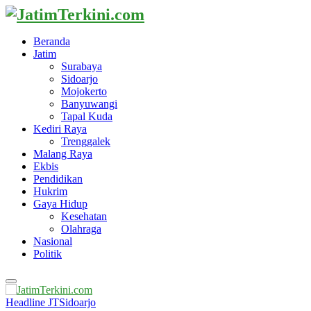
Beranda
Jatim
Surabaya
Sidoarjo
Mojokerto
Banyuwangi
Tapal Kuda
Kediri Raya
Trenggalek
Malang Raya
Ekbis
Pendidikan
Hukrim
Gaya Hidup
Kesehatan
Olahraga
Nasional
Politik
Primary
Menu
Headline JT
Sidoarjo