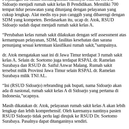
Sidoarjo menjadi rumah sakit kelas B Pendidikan. Memiliki 700
tempat tidur perawatan yang ditunjang dengan pelayanan yang
cukup lengkap. Alat medis nya pun canggih yang dibarengi dengan
SDM yang kompeten. Berdasarkan itu, ucap dr. Atok, RSUD
Sidoarjo sudah dapat menjadi rumah sakit kelas A.
“Perubahan kelas rumah sakit dilakukan dengan self assessment atas
kemampuan pelayanan, SDM, fasilitas kesehatan dan sarana
penunjang sesuai ketentuan klasifikasi rumah sakit,”sampainya.
dr. Atok mengatakan saat ini di Jawa Timur terdapat 3 rumah sakit
kelas A. Selain dr. Soetomo juga terdapat RSPAL dr. Ramelan
Surabaya dan RSUD dr. Saiful Anwar Malang. Rumah sakit
tersebut milik Provinsi Jawa Timur selain RSPAL dr. Ramelan
Surabaya milik TNI AL.
“Ini (RSUD Sidoarjo) rebranding pak bupati, nama Sidoarjo akan
ada di nasional, rumah sakit kelas A di Sidoarjo yang pertama di
Indonesia,”ucapnya.
Masih dikatakan dr. Atok, pelayanan rumah sakit kelas A akan lebih
lengkap dan lebih komprehensif. Oleh karenanya nantinya pasien
RSUD Sidoarjo tidak perlu lagi dirujuk ke RSUD Dr. Soetomo
Surabaya. Pasalnya dapat ditanganinya sendiri.