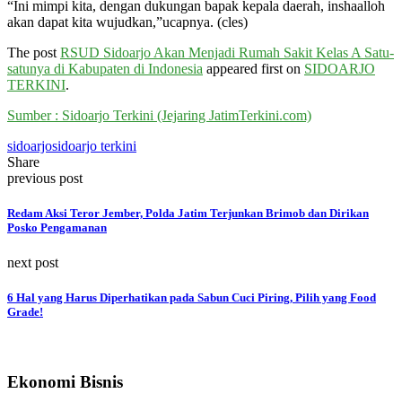
“Ini mimpi kita, dengan dukungan bapak kepala daerah, inshaalloh
akan dapat kita wujudkan,”ucapnya. (cles)
The post
RSUD Sidoarjo Akan Menjadi Rumah Sakit Kelas A Satu-
satunya di Kabupaten di Indonesia
appeared first on
SIDOARJO
TERKINI
.
Sumber : Sidoarjo Terkini (Jejaring JatimTerkini.com)
sidoarjo
sidoarjo terkini
Share
previous post
Redam Aksi Teror Jember, Polda Jatim Terjunkan Brimob dan Dirikan
Posko Pengamanan
next post
6 Hal yang Harus Diperhatikan pada Sabun Cuci Piring, Pilih yang Food
Grade!
Ekonomi Bisnis