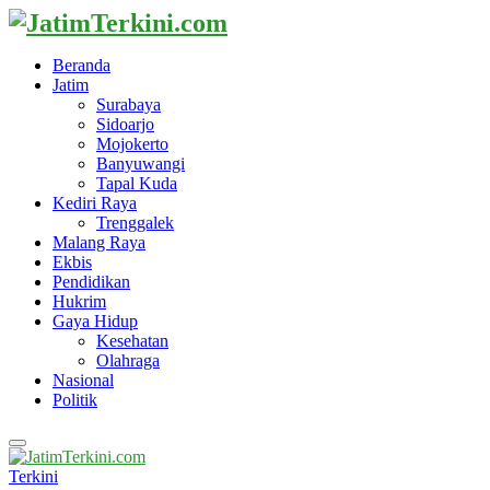
Beranda
Jatim
Surabaya
Sidoarjo
Mojokerto
Banyuwangi
Tapal Kuda
Kediri Raya
Trenggalek
Malang Raya
Ekbis
Pendidikan
Hukrim
Gaya Hidup
Kesehatan
Olahraga
Nasional
Politik
Primary
Menu
Terkini