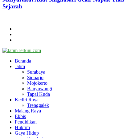
Sejarah
@2024 - jatimterkini.com.
Beranda
Redaksi
Kontak
Facebook
Twitter
Youtube
Beranda
Jatim
Surabaya
Sidoarjo
Mojokerto
Banyuwangi
Tapal Kuda
Kediri Raya
Trenggalek
Malang Raya
Ekbis
Pendidikan
Hukrim
Gaya Hidup