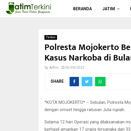
BERANDA
JATIM
Terkini
Polresta Mojokerto B
Kasus Narkoba di Bul
by
Adhis
06/09/2022
SHARE
*KOTA MOJOKERTO* – Sebulan, Polresta Moj
dengan omset hingga ratusan Juta rupiah.
Selama 12 hari Operasi yang dilaksanakan mul
berhasil amankan 17 orang tersangka dari 3