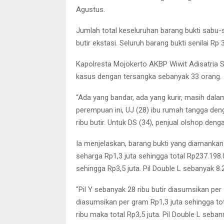
Agustus.
Jumlah total keseluruhan barang bukti sabu-sab
butir ekstasi. Seluruh barang bukti senilai Rp 3
Kapolresta Mojokerto AKBP Wiwit Adisatria S.H
kasus dengan tersangka sebanyak 33 orang.
“Ada yang bandar, ada yang kurir, masih dala
perempuan ini, UJ (28) ibu rumah tangga denga
ribu butir. Untuk DS (34), penjual olshop den
Ia menjelaskan, barang bukti yang diamanka
seharga Rp1,3 juta sehingga total Rp237.198.
sehingga Rp3,5 juta. Pil Double L sebanyak 8.
“Pil Y sebanyak 28 ribu butir diasumsikan per 
diasumsikan per gram Rp1,3 juta sehingga tota
ribu maka total Rp3,5 juta. Pil Double L sebann