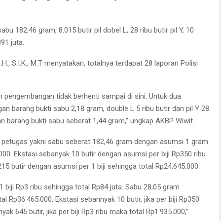
u 182,46 gram, 8.015 butir pil dobel L, 28 ribu butir pil Y, 10
91 juta.
., S.I.K., M.T menyatakan, totalnya terdapat 28 laporan Polisi
m pengembangan tidak berhenti sampai di sini. Untuk dua
n barang bukti sabu 2,18 gram, double L 5 ribu butir dan pil Y 28
gan barang bukti sabu seberat 1,44 gram,” ungkap AKBP Wiwit.
n petugas yakni sabu seberat 182,46 gram dengan asumsi 1 gram
000. Ekstasi sebanyak 10 butir dengan asumsi per biji Rp350 ribu
215 butir dengan asumsi per 1 biji sehingga total Rp24.645.000.
1 biji Rp3 ribu sehingga total Rp84 juta. Sabu 28,05 gram
l Rp36.465.000. Ekstasi sebannyak 10 butir, jika per biji Rp350
yak 645 butir, jika per biji Rp3 ribu maka total Rp1.935.000,”