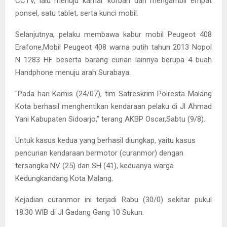
CCTV, lalu menuju kamar korban dan mengambil empat
ponsel, satu tablet, serta kunci mobil.
Selanjutnya, pelaku membawa kabur mobil Peugeot 408
Erafone,Mobil Peugeot 408 warna putih tahun 2013 Nopol
N 1283 HF beserta barang curian lainnya berupa 4 buah
Handphone menuju arah Surabaya.
“Pada hari Kamis (24/07), tim Satreskrim Polresta Malang
Kota berhasil menghentikan kendaraan pelaku di Jl Ahmad
Yani Kabupaten Sidoarjo,” terang AKBP Oscar,Sabtu (9/8).
Untuk kasus kedua yang berhasil diungkap, yaitu kasus
pencurian kendaraan bermotor (curanmor) dengan
tersangka NV (25) dan SH (41), keduanya warga
Kedungkandang Kota Malang.
Kejadian curanmor ini terjadi Rabu (30/0) sekitar pukul
18.30 WIB di Jl Gadang Gang 10 Sukun.