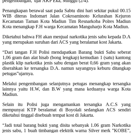
pengembangan,”ujar AKP Eka, Minggu (2/4).
Penangkapan berawal saat pada Sabtu dini hari sekitar pukul 00.15
WIB diteras Indomart Jalan Cokroaminoto Kelurahan Kejuron
Kecamatan Taman Kota Madiun Tim Resnarkoba Polres Madiun
Kota menangkap F.H warga Kecamatan Manguharjo Kota Madiun.
Diketahui bahwa FH akan menjual narkotika jenis sabu kepada D.A
yang merupakan suruhan dari ACS yang beralamat kost Jakarta.
“Dari tangan F.H Polisi mendapatkan Barang bukti Sabu seberat
1,06 gram dan alat hisab (bong lengkap) kemudian 1 (satu) kantong
plastik klip narkotika jenis sabu dengan berat 0,66 gram yang akan
diserahkan ke tersangka D.A. namun sayangnya keburu ditangkap
petugas”ujarnya.
Melalui pengembangan selanjutnya petugas menangkap tersangka
lainnya yaitu H.W, dan B.W yang mana keduanya warga Kota
Madiun.
Selain itu Polisi juga mengamankan tersangka A.C.S yang
mempunyai KTP beralamat di Boyolali sedangkan ACS sendiri
diketahui tinggal disebuah tempat kost di Jakarta.
“Jadi total barang bukti yang disita sebanyak 1.06 gram Narkotika
jenis sabu, 1 buah timbangan elektrik warna Silver merk ”KOBE”,