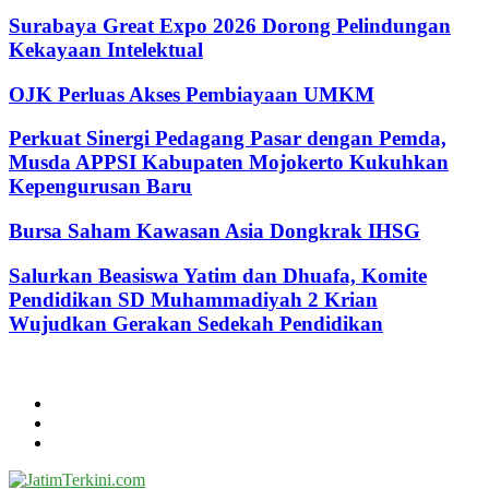
Surabaya Great Expo 2026 Dorong Pelindungan
Kekayaan Intelektual
OJK Perluas Akses Pembiayaan UMKM
Perkuat Sinergi Pedagang Pasar dengan Pemda,
Musda APPSI Kabupaten Mojokerto Kukuhkan
Kepengurusan Baru
Bursa Saham Kawasan Asia Dongkrak IHSG
Salurkan Beasiswa Yatim dan Dhuafa, Komite
Pendidikan SD Muhammadiyah 2 Krian
Wujudkan Gerakan Sedekah Pendidikan
@2024 - jatimterkini.com.
Beranda
Redaksi
Kontak