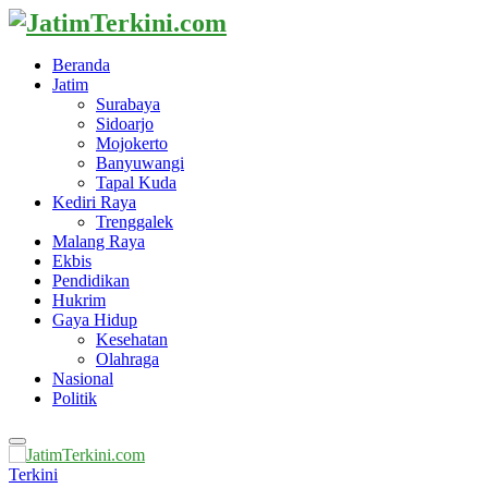
Beranda
Jatim
Surabaya
Sidoarjo
Mojokerto
Banyuwangi
Tapal Kuda
Kediri Raya
Trenggalek
Malang Raya
Ekbis
Pendidikan
Hukrim
Gaya Hidup
Kesehatan
Olahraga
Nasional
Politik
Primary
Menu
Terkini