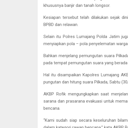
khususnya banjir dan tanah longsor.
Kesiapan tersebut telah dilakukan sejak d
BPBD dan relawan.
Selain itu Polres Lumajang Polda Jatim ju
menyiapkan pola – pola penyelematan warga 
Bahkan menjelang pemungutan suara Pilkada
pada tempat pemungutan suara yang berada 
Hal itu disampaikan Kapolres Lumajang AKB
pungutan dan hitung suara Pilkada, Sabtu (30
AKBP Rofik mengungkapkan saat menjelan
sarana dan prasarana evakuasi untuk memas
bencana.
“Kami sudah siap secara keseluruhan bilama
dalam kategori rawan bencana,” kata AKBP Ro