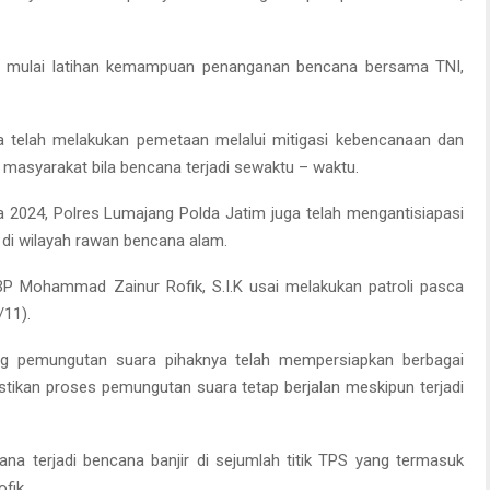
ini mulai latihan kemampuan penanganan bencana bersama TNI,
ga telah melakukan pemetaan melalui mitigasi kebencanaan dan
masyarakat bila bencana terjadi sewaktu – waktu.
 2024, Polres Lumajang Polda Jatim juga telah mengantisiapasi
di wilayah rawan bencana alam.
P Mohammad Zainur Rofik, S.I.K usai melakukan patroli pasca
/11).
g pemungutan suara pihaknya telah mempersiapkan berbagai
tikan proses pemungutan suara tetap berjalan meskipun terjadi
na terjadi bencana banjir di sejumlah titik TPS yang termasuk
fik.