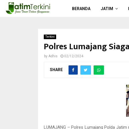
BERANDA
JATIM
Terkini
Polres Lumajang Siag
by
Adhis
02/12/2024
SHARE
LUMAJANG – Polres Lumajang Polda Jatim m