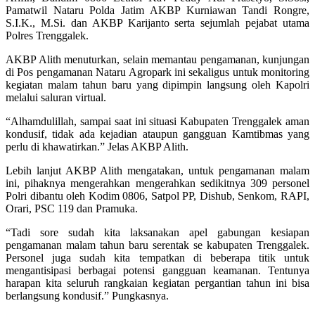
Pamatwil Nataru Polda Jatim AKBP Kurniawan Tandi Rongre,
S.I.K., M.Si. dan AKBP Karijanto serta sejumlah pejabat utama
Polres Trenggalek.
AKBP Alith menuturkan, selain memantau pengamanan, kunjungan
di Pos pengamanan Nataru Agropark ini sekaligus untuk monitoring
kegiatan malam tahun baru yang dipimpin langsung oleh Kapolri
melalui saluran virtual.
“Alhamdulillah, sampai saat ini situasi Kabupaten Trenggalek aman
kondusif, tidak ada kejadian ataupun gangguan Kamtibmas yang
perlu di khawatirkan.” Jelas AKBP Alith.
Lebih lanjut AKBP Alith mengatakan, untuk pengamanan malam
ini, pihaknya mengerahkan mengerahkan sedikitnya 309 personel
Polri dibantu oleh Kodim 0806, Satpol PP, Dishub, Senkom, RAPI,
Orari, PSC 119 dan Pramuka.
“Tadi sore sudah kita laksanakan apel gabungan kesiapan
pengamanan malam tahun baru serentak se kabupaten Trenggalek.
Personel juga sudah kita tempatkan di beberapa titik untuk
mengantisipasi berbagai potensi gangguan keamanan. Tentunya
harapan kita seluruh rangkaian kegiatan pergantian tahun ini bisa
berlangsung kondusif.” Pungkasnya.