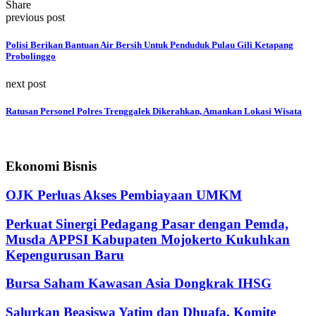
Share
previous post
Polisi Berikan Bantuan Air Bersih Untuk Penduduk Pulau Gili Ketapang
Probolinggo
next post
Ratusan Personel Polres Trenggalek Dikerahkan, Amankan Lokasi Wisata
Ekonomi Bisnis
OJK Perluas Akses Pembiayaan UMKM
Perkuat Sinergi Pedagang Pasar dengan Pemda,
Musda APPSI Kabupaten Mojokerto Kukuhkan
Kepengurusan Baru
Bursa Saham Kawasan Asia Dongkrak IHSG
Salurkan Beasiswa Yatim dan Dhuafa, Komite