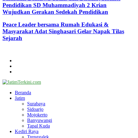
Pendidikan SD Muhammadiyah 2 Krian
Wujudkan Gerakan Sedekah Pendidikan
Peace Leader bersama Rumah Edukasi &
Masyarakat Adat Singhasari Gelar Napak Tilas
Sejarah
@2024 - jatimterkini.com.
Beranda
Redaksi
Kontak
Facebook
Twitter
Youtube
Beranda
Jatim
Surabaya
Sidoarjo
Mojokerto
Banyuwangi
Tapal Kuda
Kediri Raya
Trenggalek