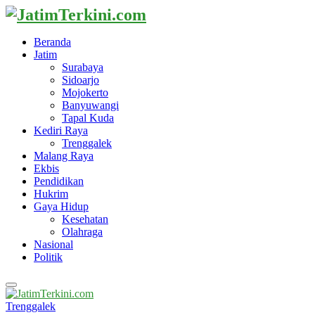
Beranda
Jatim
Surabaya
Sidoarjo
Mojokerto
Banyuwangi
Tapal Kuda
Kediri Raya
Trenggalek
Malang Raya
Ekbis
Pendidikan
Hukrim
Gaya Hidup
Kesehatan
Olahraga
Nasional
Politik
Primary
Menu
Trenggalek