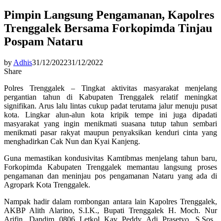
Pimpin Langsung Pengamanan, Kapolres
Trenggalek Bersama Forkopimda Tinjau
Pospam Nataru
by
Adhis
31/12/2022
31/12/2022
Share
Polres Trenggalek – Tingkat aktivitas masyarakat menjelang
pergantian tahun di Kabupaten Trenggalek relatif meningkat
signifikan. Arus lalu lintas cukup padat terutama jalur menuju pusat
kota. Lingkar alun-alun kota kripik tempe ini juga dipadati
masyarakat yang ingin menikmati suasana tutup tahun sembari
menikmati pasar rakyat maupun penyaksikan kenduri cinta yang
menghadirkan Cak Nun dan Kyai Kanjeng.
Guna memastikan kondusivitas Kamtibmas menjelang tahun baru,
Forkopimda Kabupaten Trenggalek memantau langsung proses
pengamanan dan meninjau pos pengamanan Nataru yang ada di
Agropark Kota Trenggalek.
Nampak hadir dalam rombongan antara lain Kapolres Trenggalek,
AKBP Alith Alarino, S.I.K., Bupati Trenggalek H. Moch. Nur
Arifin, Dandim 0806 Letkol Kav Peddy Adi Prasetyo, S.Sos.,