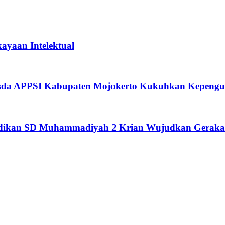
ayaan Intelektual
usda APPSI Kabupaten Mojokerto Kukuhkan Kepengu
didikan SD Muhammadiyah 2 Krian Wujudkan Geraka