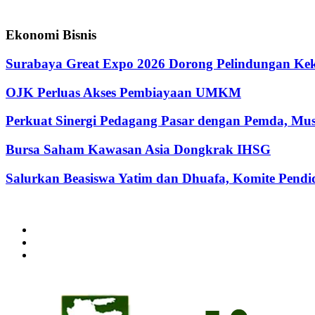
Ekonomi Bisnis
Surabaya Great Expo 2026 Dorong Pelindungan Kek
OJK Perluas Akses Pembiayaan UMKM
Perkuat Sinergi Pedagang Pasar dengan Pemda, M
Bursa Saham Kawasan Asia Dongkrak IHSG
Salurkan Beasiswa Yatim dan Dhuafa, Komite Pen
@2024 - jatimterkini.com.
Beranda
Redaksi
Kontak