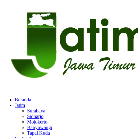
Beranda
Jatim
Surabaya
Sidoarjo
Mojokerto
Banyuwangi
Tapal Kuda