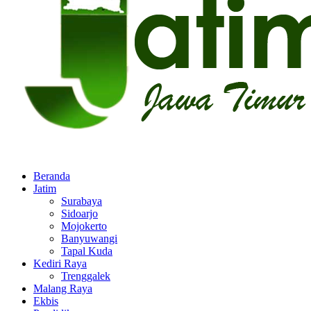
Facebook
Twitter
Youtube
Beranda
Jatim
Surabaya
Sidoarjo
Mojokerto
Banyuwangi
Tapal Kuda
Kediri Raya
Trenggalek
Malang Raya
Ekbis