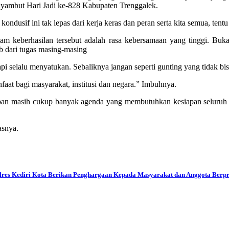
yambut Hari Jadi ke-828 Kabupaten Trenggalek.
ndusif ini tak lepas dari kerja keras dan peran serta kita semua, ten
lam keberhasilan tersebut adalah rasa kebersamaan yang tinggi. Buk
 dari tugas masing-masing
pi selalu menyatukan. Sebaliknya jangan seperti gunting yang tidak bi
faat bagi masyarakat, institusi dan negara.” Imbuhnya.
n masih cukup banyak agenda yang membutuhkan kesiapan seluruh ang
asnya.
res Kediri Kota Berikan Penghargaan Kepada Masyarakat dan Anggota Berpr