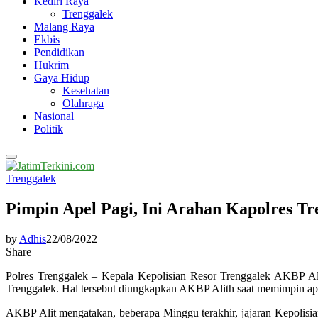
Kediri Raya
Trenggalek
Malang Raya
Ekbis
Pendidikan
Hukrim
Gaya Hidup
Kesehatan
Olahraga
Nasional
Politik
Primary
Menu
Trenggalek
Pimpin Apel Pagi, Ini Arahan Kapolres Tr
by
Adhis
22/08/2022
Share
Polres Trenggalek – Kepala Kepolisian Resor Trenggalek AKBP Alit
Trenggalek. Hal tersebut diungkapkan AKBP Alith saat memimpin apel
AKBP Alit mengatakan, beberapa Minggu terakhir, jajaran Kepolisia