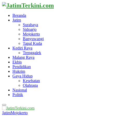
Beranda
Jatim
Surabaya
Sidoarjo
Mojokerto
Banyuwangi
Tapal Kuda
Kediri Raya
Trenggalek
Malang Raya
Ekbis
Pendidikan
Hukrim
Gaya Hidup
Kesehatan
Olahraga
Nasional
Politik
Primary
Menu
Jatim
Mojokerto