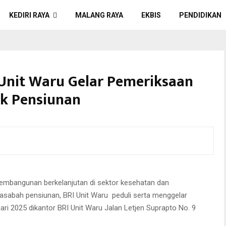
KEDIRI RAYA
MALANG RAYA
EKBIS
PENDIDIKAN
 Unit Waru Gelar Pemeriksaan
uk Pensiunan
RI Unit Waru Jalan Letjen Suprapto No. 9 Waru Sidoarjo
pembangunan berkelanjutan di sektor kesehatan dan
asabah pensiunan, BRI Unit Waru peduli serta menggelar
ri 2025 dikantor BRI Unit Waru Jalan Letjen Suprapto No. 9