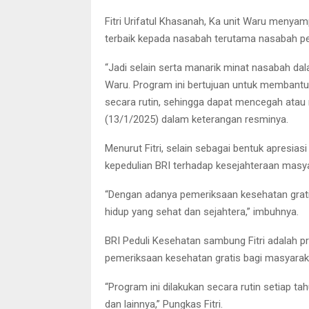
Fitri Urifatul Khasanah, Ka unit Waru meny
terbaik kepada nasabah terutama nasabah pe
“Jadi selain serta manarik minat nasabah d
Waru. Program ini bertujuan untuk membant
secara rutin, sehingga dapat mencegah atau m
(13/1/2025) dalam keterangan resminya.
Menurut Fitri, selain sebagai bentuk apresia
kepedulian BRI terhadap kesejahteraan mas
“Dengan adanya pemeriksaan kesehatan gratis
hidup yang sehat dan sejahtera,” imbuhnya.
BRI Peduli Kesehatan sambung Fitri adalah p
pemeriksaan kesehatan gratis bagi masyarak
“Program ini dilakukan secara rutin setiap t
dan lainnya,” Pungkas Fitri.