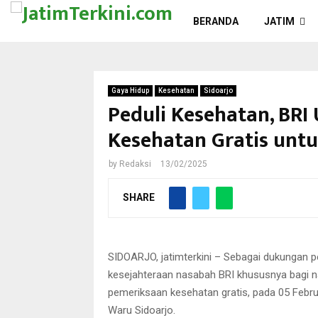
BERANDA
JATIM
Gaya Hidup
Kesehatan
Sidoarjo
Peduli Kesehatan, BRI
Kesehatan Gratis unt
by
Redaksi
13/02/2025
SHARE
pemeriksaan kesehatan gratis B
SIDOARJO, jatimterkini – Sebagai dukungan 
kesejahteraan nasabah BRI khususnya bagi n
pemeriksaan kesehatan gratis, pada 05 Februa
Waru Sidoarjo.