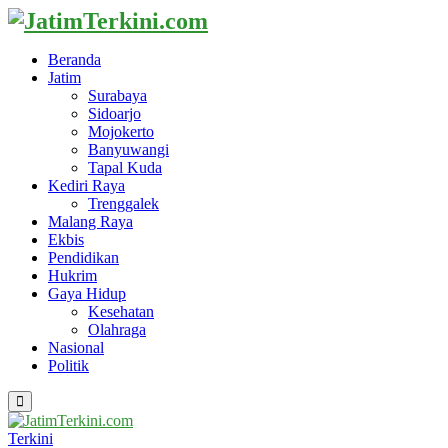
Beranda
Jatim
Surabaya
Sidoarjo
Mojokerto
Banyuwangi
Tapal Kuda
Kediri Raya
Trenggalek
Malang Raya
Ekbis
Pendidikan
Hukrim
Gaya Hidup
Kesehatan
Olahraga
Nasional
Politik
Primary
Menu
Terkini