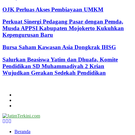
OJK Perluas Akses Pembiayaan UMKM
Perkuat Sinergi Pedagang Pasar dengan Pemda,
Musda APPSI Kabupaten Mojokerto Kukuhkan
Kepengurusan Baru
Bursa Saham Kawasan Asia Dongkrak IHSG
Salurkan Beasiswa Yatim dan Dhuafa, Komite
Pendidikan SD Muhammadiyah 2 Krian
Wujudkan Gerakan Sedekah Pendidikan
@2024 - jatimterkini.com.
Beranda
Redaksi
Kontak
Facebook
Twitter
Youtube
Beranda