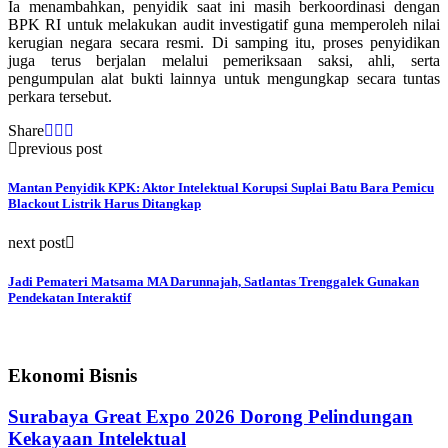
Ia menambahkan, penyidik saat ini masih berkoordinasi dengan
BPK RI untuk melakukan audit investigatif guna memperoleh nilai
kerugian negara secara resmi. Di samping itu, proses penyidikan
juga terus berjalan melalui pemeriksaan saksi, ahli, serta
pengumpulan alat bukti lainnya untuk mengungkap secara tuntas
perkara tersebut.
Share
previous post
Mantan Penyidik KPK: Aktor Intelektual Korupsi Suplai Batu Bara Pemicu
Blackout Listrik Harus Ditangkap
next post
Jadi Pemateri Matsama MA Darunnajah, Satlantas Trenggalek Gunakan
Pendekatan Interaktif
Ekonomi Bisnis
Surabaya Great Expo 2026 Dorong Pelindungan
Kekayaan Intelektual