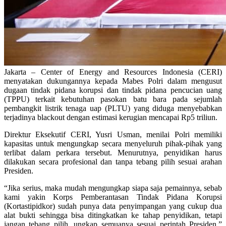
Jakarta – Center of Energy and Resources Indonesia (CERI)
menyatakan dukungannya kepada Mabes Polri dalam mengusut
dugaan tindak pidana korupsi dan tindak pidana pencucian uang
(TPPU) terkait kebutuhan pasokan batu bara pada sejumlah
pembangkit listrik tenaga uap (PLTU) yang diduga menyebabkan
terjadinya blackout dengan estimasi kerugian mencapai Rp5 triliun.
Direktur Eksekutif CERI, Yusri Usman, menilai Polri memiliki
kapasitas untuk mengungkap secara menyeluruh pihak-pihak yang
terlibat dalam perkara tersebut. Menurutnya, penyidikan harus
dilakukan secara profesional dan tanpa tebang pilih sesuai arahan
Presiden.
“Jika serius, maka mudah mengungkap siapa saja pemainnya, sebab
kami yakin Korps Pemberantasan Tindak Pidana Korupsi
(Kortastipidkor) sudah punya data penyimpangan yang cukup dua
alat bukti sehingga bisa ditingkatkan ke tahap penyidikan, tetapi
jangan tebang pilih, ungkap semuanya sesuai perintah Presiden,”