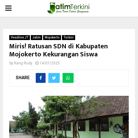
PRIMARY
MENU
Headline JT
Jatim
Mojokerto
Terkini
Miris! Ratusan SDN di Kabupaten
Mojokerto Kekurangan Siswa
by
Kang Rudy
14/07/2025
SHARE