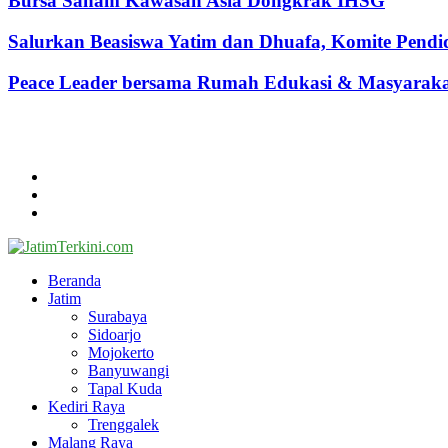
Bursa Saham Kawasan Asia Dongkrak IHSG
Salurkan Beasiswa Yatim dan Dhuafa, Komite Pen
Peace Leader bersama Rumah Edukasi & Masyarakat 
@2024 - jatimterkini.com.
Beranda
Redaksi
Kontak
Facebook
Twitter
Youtube
Beranda
Jatim
Surabaya
Sidoarjo
Mojokerto
Banyuwangi
Tapal Kuda
Kediri Raya
Trenggalek
Malang Raya