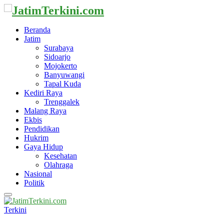
Beranda
Jatim
Surabaya
Sidoarjo
Mojokerto
Banyuwangi
Tapal Kuda
Kediri Raya
Trenggalek
Malang Raya
Ekbis
Pendidikan
Hukrim
Gaya Hidup
Kesehatan
Olahraga
Nasional
Politik
Primary
Menu
Terkini