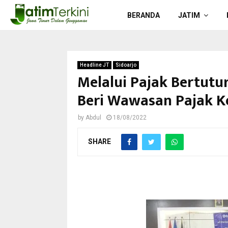
BERANDA
JATIM
Headline JT
Sidoarjo
Melalui Pajak Bertutu
Beri Wawasan Pajak K
by
Abdul
18/08/2022
SHARE