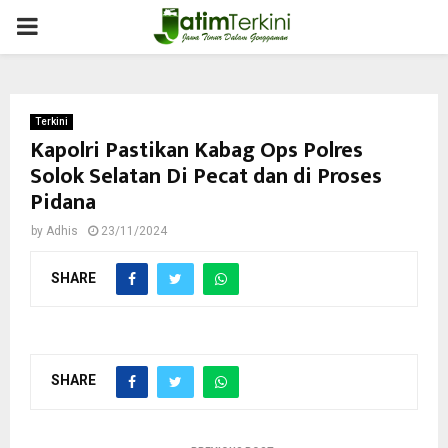
PRIMARY
MENU
Terkini
Kapolri Pastikan Kabag Ops Polres
Solok Selatan Di Pecat dan di Proses
Pidana
by
Adhis
23/11/2024
SHARE
SHARE