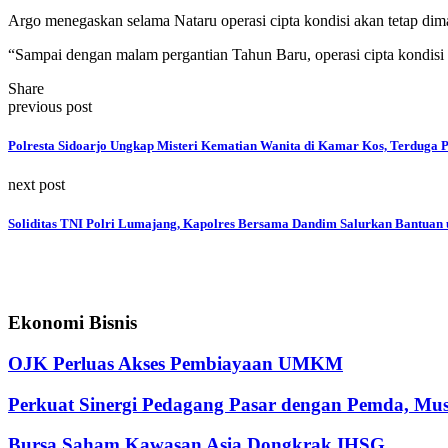
Argo menegaskan selama Nataru operasi cipta kondisi akan tetap dima
“Sampai dengan malam pergantian Tahun Baru, operasi cipta kondisi a
Share
previous post
Polresta Sidoarjo Ungkap Misteri Kematian Wanita di Kamar Kos, Terduga 
next post
Soliditas TNI Polri Lumajang, Kapolres Bersama Dandim Salurkan Bantuan
Ekonomi Bisnis
OJK Perluas Akses Pembiayaan UMKM
Perkuat Sinergi Pedagang Pasar dengan Pemda, M
Bursa Saham Kawasan Asia Dongkrak IHSG