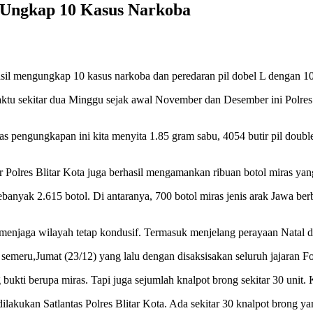
l Ungkap 10 Kasus Narkoba
asil mengungkap 10 kasus narkoba dan peredaran pil dobel L dengan 10
u sekitar dua Minggu sejak awal November dan Desember ini Polres 
as pengungkapan ini kita menyita 1.85 gram sabu, 4054 butir pil doub
ir Polres Blitar Kota juga berhasil mengamankan ribuan botol miras yang
banyak 2.615 botol. Di antaranya, 700 botol miras jenis arak Jawa ber
njaga wilayah tetap kondusif. Termasuk menjelang perayaan Natal da
 semeru,Jumat (23/12) yang lalu dengan disaksisakan seluruh jajaran 
ti berupa miras. Tapi juga sejumlah knalpot brong sekitar 30 unit.
 dilakukan Satlantas Polres Blitar Kota. Ada sekitar 30 knalpot brong