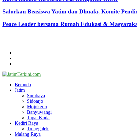
Salurkan Beasiswa Yatim dan Dhuafa, Komite Pen
Peace Leader bersama Rumah Edukasi & Masyarakat 
@2024 - jatimterkini.com.
Beranda
Redaksi
Kontak
Facebook
Twitter
Youtube
Beranda
Jatim
Surabaya
Sidoarjo
Mojokerto
Banyuwangi
Tapal Kuda
Kediri Raya
Trenggalek
Malang Raya