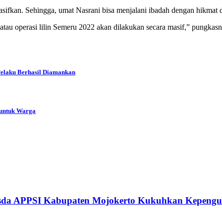
sifkan. Sehingga, umat Nasrani bisa menjalani ibadah dengan hikmat d
tau operasi lilin Semeru 2022 akan dilakukan secara masif,” pungkasn
Pelaku Berhasil Diamankan
 untuk Warga
usda APPSI Kabupaten Mojokerto Kukuhkan Kepengu