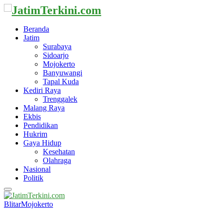
Beranda
Jatim
Surabaya
Sidoarjo
Mojokerto
Banyuwangi
Tapal Kuda
Kediri Raya
Trenggalek
Malang Raya
Ekbis
Pendidikan
Hukrim
Gaya Hidup
Kesehatan
Olahraga
Nasional
Politik
Primary
Menu
Blitar
Mojokerto