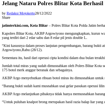
Jelang Nataru Polres Blitar Kota Berhasi
by
Redaksi Mojokerto
28/12/2022
Share
jatimterkini.com, Kota Blitar
– Polres Blitar Kota Polda Jatim berh
Kapolres Blitar Kota, AKBP Argowiyono mengungkapkan, kurun wakt
yang terdiri dari 2 edar sabu dan 8 edar pil jenis double L.
“Kini kasusnya dalam proses lanjutan pengembangan, barang bukti at
Argowiyono,Rabu (28/12).
Sementara itu, hasil dari operasi cipta kondisi dalam dua bulan terakh
Jumlah total miras yang sudah dimusnahkan oleh Polres Blitar Kota se
175 botol merk anggur beranak dan sebagainya.
AKBP Argo menyebutkan ribuan botol miras itu dimusnahkan untuk me
“Barang bukti sudah kami musnahkan usai gelar pasukan operasi lilin
AKBP Argo melanjutkan pihaknya tidak hanya memusnahkan barang buk
“Untuk puluhan knalpot brong merupakan hasil razia balap liar yang