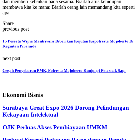
dan memberi kebaikan pada sesama. Biarlah arus kehidupan
membawa kita ke mana; Biarlah orang lain memandang kita seperti
apa.
Share
previous post
15 Peserta Wijna Mantriwira Diberikan Kejutan Kapolresta Mojokerto Di
Kegiatan Piramida
next post
Cegah Penyebaran PMK, Polresta Mojokerto Kunjungi Peternak Sapi
Ekonomi Bisnis
Surabaya Great Expo 2026 Dorong Pelindungan
Kekayaan Intelektual
OJK Perluas Akses Pembiayaan UMKM
Perkuat Sinergi Pedagang Pasar dengan Pemda,