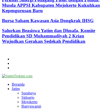
Musda APPSI Kabupaten Mojokerto Kukuhkan
Kepengurusan Baru
Bursa Saham Kawasan Asia Dongkrak IHSG
Salurkan Beasiswa Yatim dan Dhuafa, Komite
Pendidikan SD Muhammadiyah 2 Krian
Wujudkan Gerakan Sedekah Pendidikan
@2024 - jatimterkini.com.
Beranda
Redaksi
Kontak
Facebook
Twitter
Youtube
Beranda
Jatim
Surabaya
Sidoarjo
Mojokerto
Banyuwangi