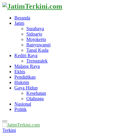
Beranda
Jatim
Surabaya
Sidoarjo
Mojokerto
Banyuwangi
Tapal Kuda
Kediri Raya
Trenggalek
Malang Raya
Ekbis
Pendidikan
Hukrim
Gaya Hidup
Kesehatan
Olahraga
Nasional
Politik
Primary
Menu
Terkini